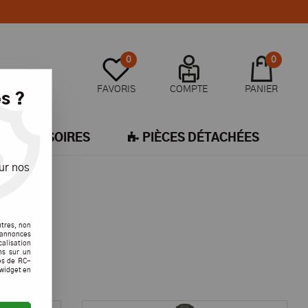
0
0
FAVORIS
COMPTE
PANIER
s ?
ACCESSOIRES
PIÈCES DÉTACHÉES
ur nos
utres, non
s annonces
calisation
ons sur un
es de RC-
 widget en