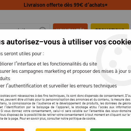
Livraison offerte dès 99€ d'achats*
NOUVEAUTÉS
PROMOTIONS
s autorisez-vous à utiliser vos cookie
us seront utiles pour :
MIONS
AÉRIENS
MARITIMES
liorer l'interface et les fonctionnalités du site
urer les campagnes marketing et proposer des mises à jour s
duits
er l'authentification et surveiller les erreurs techniques
KINGTECH
cookies sont nécessaires à des fins techniques, ils sont donc dispensés de consentement. D'a
res, peuvent être utilisés pour la personnalisation des annonces et du contenu, la mesure de
tenu, la connaissance de l'audience et le développement de produits, les données de géolo
et l'identification par le balayage de l'appareil, le stockage et/ou l'accès aux informati
. Si vous donnez votre consentement, celui-ci sera valable sur l’ensemble des sous-domain
Vous disposez de la possibilité de retirer votre consentement à tout moment en cliquant sur le
12 articles
ite de la page. Pour en savoir plus, consulter notre politique de cookie.