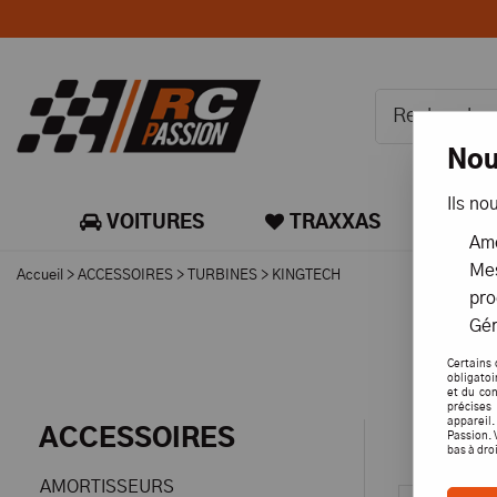
Nou
Ils no
VOITURES
TRAXXAS
CA
Amé
Mes
Accueil
>
ACCESSOIRES
>
TURBINES
>
KINGTECH
pro
Gér
Certains 
obligatoi
et du con
précises 
appareil
ACCESSOIRES
Passion. 
bas à dro
AMORTISSEURS