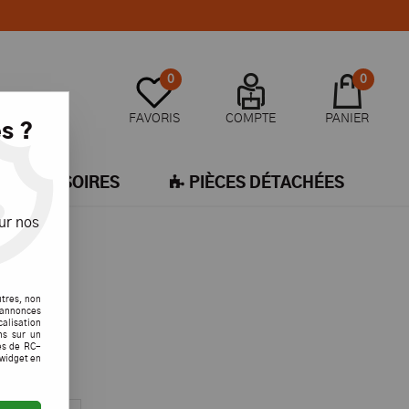
0
0
FAVORIS
COMPTE
PANIER
s ?
ACCESSOIRES
PIÈCES DÉTACHÉES
ur nos
utres, non
s annonces
calisation
ons sur un
es de RC-
 widget en