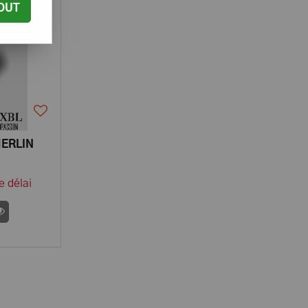
OUT
ERLIN
e délai