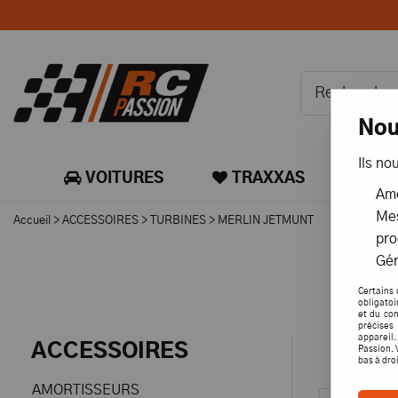
Nou
Ils no
VOITURES
TRAXXAS
CA
Amé
Mes
Accueil
>
ACCESSOIRES
>
TURBINES
>
MERLIN JETMUNT
pro
Gér
Certains 
obligatoi
et du con
précises 
appareil
ACCESSOIRES
Passion. 
bas à dro
AMORTISSEURS