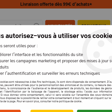
Livraison offerte dès 99€ d'achats*
NOUVEAUTÉS
PROMOTIONS
s autorisez-vous à utiliser vos cookie
us seront utiles pour :
MIONS
AÉRIENS
MARITIMES
liorer l'interface et les fonctionnalités du site
urer les campagnes marketing et proposer des mises à jour s
duits
er l'authentification et surveiller les erreurs techniques
MERLIN JETMUNT
cookies sont nécessaires à des fins techniques, ils sont donc dispensés de consentement. D'a
res, peuvent être utilisés pour la personnalisation des annonces et du contenu, la mesure de
tenu, la connaissance de l'audience et le développement de produits, les données de géolo
et l'identification par le balayage de l'appareil, le stockage et/ou l'accès aux informati
. Si vous donnez votre consentement, celui-ci sera valable sur l’ensemble des sous-domain
Vous disposez de la possibilité de retirer votre consentement à tout moment en cliquant sur le
2 articles
ite de la page. Pour en savoir plus, consulter notre politique de cookie.