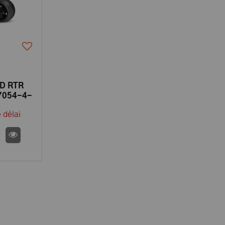
ID RTR
37054-4-
 délai