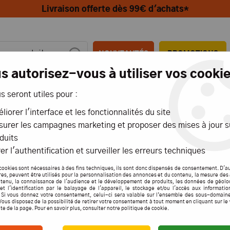
Livraison offerte dès 99€ d'achats*
NOUVEAUTÉS
PROMOTIONS
s autorisez-vous à utiliser vos cookie
us seront utiles pour :
MIONS
AÉRIENS
MARITIMES
liorer l'interface et les fonctionnalités du site
urer les campagnes marketing et proposer des mises à jour s
duits
er l'authentification et surveiller les erreurs techniques
NOS ENGAGEMENTS
cookies sont nécessaires à des fins techniques, ils sont donc dispensés de consentement. D'a
res, peuvent être utilisés pour la personnalisation des annonces et du contenu, la mesure de
mmandés en France et spécialiste de la vente à distance de 
tenu, la connaissance de l'audience et le développement de produits, les données de géolo
et l'identification par le balayage de l'appareil, le stockage et/ou l'accès aux informati
. Si vous donnez votre consentement, celui-ci sera valable sur l’ensemble des sous-domain
Vous disposez de la possibilité de retirer votre consentement à tout moment en cliquant sur le
ite de la page. Pour en savoir plus, consulter notre politique de cookie.
elation Clients, vous pourrez donc vous rapprocher sans hésit
 par téléphone.