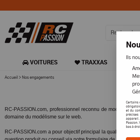
Nou
Ils no
VOITURES
TRAXXAS
CA
Amé
Mes
Accueil
>
Nos engagements
pro
Gér
Certains 
obligatoi
RC-PASSION.com, professionnel reconnu de modèles radioco
et du con
précises 
domaine du modélisme sur le web.
appareil
Passion. 
bas à dro
RC-PASSION.com a pour objectif principal la qualité de sa R
question produit ou conseil via notre formulaire de contact ou