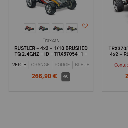
Traxxas
RUSTLER - 4x2 - 1/10 BRUSHED
TRX3705
TQ 2.4GHZ - iD - TRX37054-1 -
4x2 - 
TRAXXAS 37054-1
TQ 2.4
VERTE
ORANGE
ROUGE
BLEUE
Contac
266,90 €