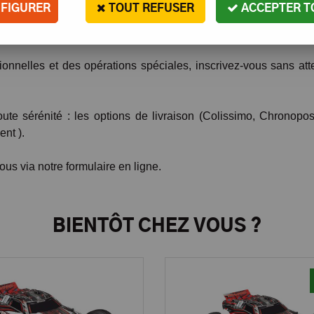
FIGURER
TOUT REFUSER
ACCEPTER T
0 références parmi lesquelles vous trouverez certainement c
nelles et des opérations spéciales, inscrivez-vous sans atten
ute sérénité : les options de livraison (Colissimo, Chronopos
nt ).
us via notre formulaire en ligne.
BIENTÔT CHEZ VOUS ?