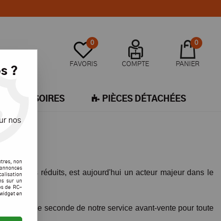
0
0
FAVORIS
COMPTE
PANIER
s ?
ACCESSOIRES
PIÈCES DÉTACHÉES
ur nos
utres, non
s annonces
modèles réduits, est aujourd'hui un acteur majeur dans le
calisation
ons sur un
es de RC-
 widget en
er une seule seconde de notre service avant-vente pour toute