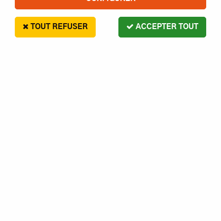
SERVICE CLIENT
TOUT REFUSER
ACCEPTER TOUT
Du mardi au samedi
de 9h à 12h et 14h à 18h
NOUS LOCALISER