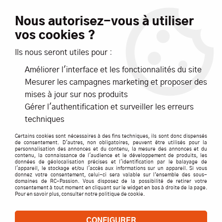
Livraison offerte dès 99€ d'achats*
Nous autorisez-vous à utiliser
vos cookies ?
NOUVEAUTÉS
PROMOTIONS
Ils nous seront utiles pour :
Améliorer l'interface et les fonctionnalités du site
0
Mesurer les campagnes marketing et proposer des
mises à jour sur nos produits
Accueil
>
Nous contacter
Gérer l'authentification et surveiller les erreurs
techniques
NOUS CONTACTER
Certains cookies sont nécessaires à des fins techniques, ils sont donc dispensés
de consentement. D'autres, non obligatoires, peuvent être utilisés pour la
personnalisation des annonces et du contenu, la mesure des annonces et du
contenu, la connaissance de l'audience et le développement de produits, les
données de géolocalisation précises et l'identification par le balayage de
PAR TÉLÉPHONE
l'appareil, le stockage et/ou l'accès aux informations sur un appareil. Si vous
donnez votre consentement, celui-ci sera valable sur l’ensemble des sous-
domaines de RC-Passion. Vous disposez de la possibilité de retirer votre
consentement à tout moment en cliquant sur le widget en bas à droite de la page.
Pour en savoir plus, consulter notre politique de cookie.
04 92 19 62 31
CONFIGURER