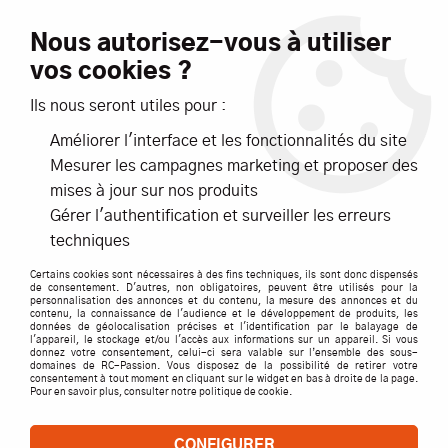
Livraison offerte dès 99€ d'achats*
Nous autorisez-vous à utiliser
vos cookies ?
NOUVEAUTÉS
PROMOTIONS
Ils nous seront utiles pour :
Améliorer l'interface et les fonctionnalités du site
0
Mesurer les campagnes marketing et proposer des
mises à jour sur nos produits
Accueil
>
ACCESSOIRES
>
ECLAIRAGES / FEUX / LEDS
Gérer l'authentification et surveiller les erreurs
techniques
ECLAIRAGES / FEUX / LEDS
Certains cookies sont nécessaires à des fins techniques, ils sont donc dispensés
de consentement. D'autres, non obligatoires, peuvent être utilisés pour la
personnalisation des annonces et du contenu, la mesure des annonces et du
contenu, la connaissance de l'audience et le développement de produits, les
données de géolocalisation précises et l'identification par le balayage de
l'appareil, le stockage et/ou l'accès aux informations sur un appareil. Si vous
TRIER & FILTRER
donnez votre consentement, celui-ci sera valable sur l’ensemble des sous-
domaines de RC-Passion. Vous disposez de la possibilité de retirer votre
consentement à tout moment en cliquant sur le widget en bas à droite de la page.
Pour en savoir plus, consulter notre politique de cookie.
18 articles
CONFIGURER