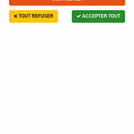
TOUT REFUSER
ACCEPTER TOUT
Traxxas
TRX8085 - KIT COMPLET LED TRX4 SPORT +
ALIMENTATION 3V - 0.5A - TRAXXAS
En stock
76,50 €