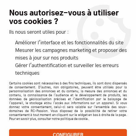
Livraison offerte dès 99€ d'achats*
Nous autorisez-vous à utiliser
vos cookies ?
NOUVEAUTÉS
PROMOTIONS
Ils nous seront utiles pour :
Améliorer l'interface et les fonctionnalités du site
0
Mesurer les campagnes marketing et proposer des
mises à jour sur nos produits
Accueil
>
ACCESSOIRES
>
CRAWLERS Accessoires
Gérer l'authentification et surveiller les erreurs
techniques
CRAWLERS ACCESSOIRES
Certains cookies sont nécessaires à des fins techniques, ils sont donc dispensés
de consentement. D'autres, non obligatoires, peuvent être utilisés pour la
personnalisation des annonces et du contenu, la mesure des annonces et du
contenu, la connaissance de l'audience et le développement de produits, les
Accessoires "maquettes"
données de géolocalisation précises et l'identification par le balayage de
l'appareil, le stockage et/ou l'accès aux informations sur un appareil. Si vous
donnez votre consentement, celui-ci sera valable sur l’ensemble des sous-
décorations pour tous Crawlers
domaines de RC-Passion. Vous disposez de la possibilité de retirer votre
consentement à tout moment en cliquant sur le widget en bas à droite de la page.
Pour en savoir plus, consulter notre politique de cookie.
CONFIGURER