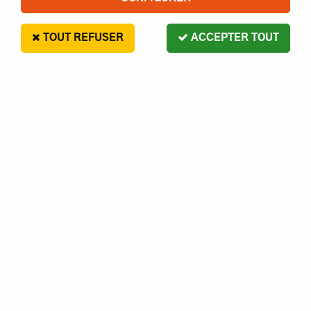
TRIER & FILTRER
TOUT REFUSER
ACCEPTER TOUT
104 articles
Traxxas
TRX8085 - KIT COMPLET LED TRX4 SPORT +
ALIMENTATION 3V - 0.5A - TRAXXAS
En stock