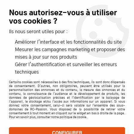
Livraison offerte dès 99€ d'achats*
Nous autorisez-vous à utiliser
vos cookies ?
NOUVEAUTÉS
PROMOTIONS
Ils nous seront utiles pour :
Améliorer l'interface et les fonctionnalités du site
0
Mesurer les campagnes marketing et proposer des
mises à jour sur nos produits
Accueil
>
Pièces détachées par marque
>
RC SYSTEM
Gérer l'authentification et surveiller les erreurs
techniques
RC SYSTEM
Certains cookies sont nécessaires à des fins techniques, ils sont donc dispensés
de consentement. D'autres, non obligatoires, peuvent être utilisés pour la
personnalisation des annonces et du contenu, la mesure des annonces et du
contenu, la connaissance de l'audience et le développement de produits, les
données de géolocalisation précises et l'identification par le balayage de
l'appareil, le stockage et/ou l'accès aux informations sur un appareil. Si vous
TRIER & FILTRER
donnez votre consentement, celui-ci sera valable sur l’ensemble des sous-
domaines de RC-Passion. Vous disposez de la possibilité de retirer votre
consentement à tout moment en cliquant sur le widget en bas à droite de la page.
Pour en savoir plus, consulter notre politique de cookie.
118 articles
CONFIGURER