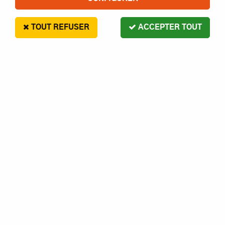
TOUT REFUSER
ACCEPTER TOUT
RC SYSTEM
RC709-39 - CARDANS AVANT/ARRIERE (X2)
12,00 €