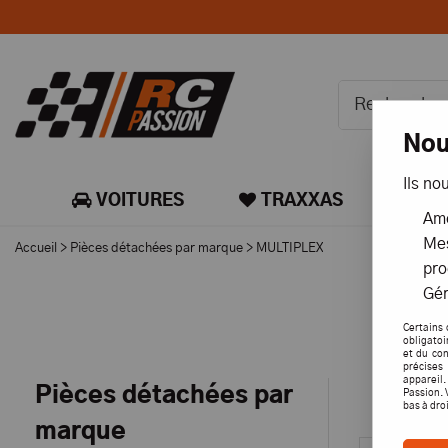
Nou
Ils no
VOITURES
TRAXXAS
CA
Amé
Mes
Accueil
>
Pièces détachées par marque
>
MULTIPLEX
pro
Gér
Certains 
obligatoi
et du con
précises 
appareil
Pièces détachées par
Passion. 
bas à dro
marque