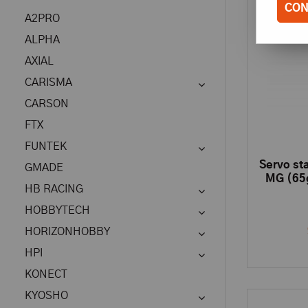
CON
A2PRO
ALPHA
AXIAL
CARISMA
CARSON
FTX
FUNTEK
Servo st
GMADE
MG (65g
HB RACING
HOBBYTECH
HORIZONHOBBY
HPI
KONECT
KYOSHO