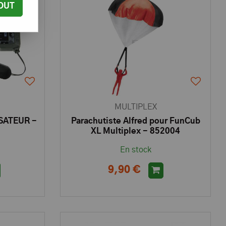
OUT
MULTIPLEX
SATEUR -
Parachutiste Alfred pour FunCub
XL Multiplex - 852004
En stock
9,90 €