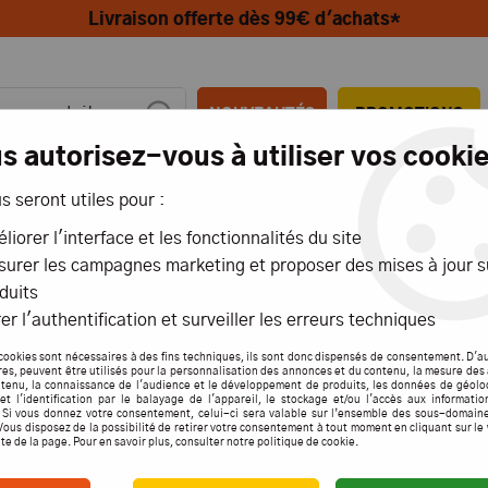
Livraison offerte dès 99€ d'achats*
NOUVEAUTÉS
PROMOTIONS
s autorisez-vous à utiliser vos cookie
us seront utiles pour :
MIONS
AÉRIENS
MARITIMES
liorer l'interface et les fonctionnalités du site
urer les campagnes marketing et proposer des mises à jour s
duits
er l'authentification et surveiller les erreurs techniques
MULTIPLEX
cookies sont nécessaires à des fins techniques, ils sont donc dispensés de consentement. D'a
res, peuvent être utilisés pour la personnalisation des annonces et du contenu, la mesure de
tenu, la connaissance de l'audience et le développement de produits, les données de géolo
et l'identification par le balayage de l'appareil, le stockage et/ou l'accès aux informati
. Si vous donnez votre consentement, celui-ci sera valable sur l’ensemble des sous-domain
Vous disposez de la possibilité de retirer votre consentement à tout moment en cliquant sur le
7 articles
ite de la page. Pour en savoir plus, consulter notre politique de cookie.