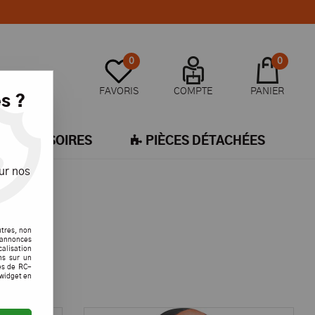
0
0
FAVORIS
COMPTE
PANIER
s ?
ACCESSOIRES
PIÈCES DÉTACHÉES
ur nos
utres, non
s annonces
calisation
ons sur un
es de RC-
 widget en