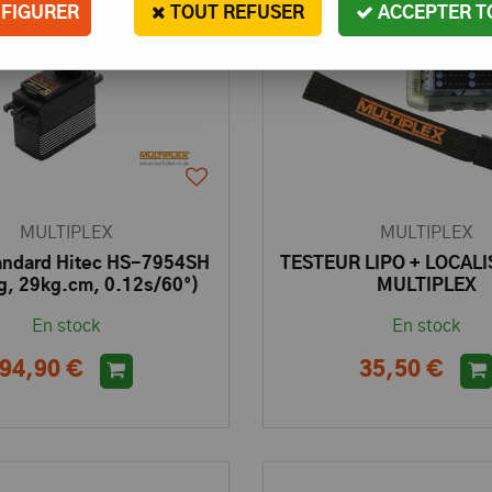
FIGURER
TOUT REFUSER
ACCEPTER T
MULTIPLEX
MULTIPLEX
andard Hitec HS-7954SH
TESTEUR LIPO + LOCALI
, 29kg.cm, 0.12s/60°)
MULTIPLEX
En stock
En stock
94,90 €
35,50 €