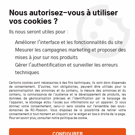
Livraison offerte dès 99€ d'achats*
Nous autorisez-vous à utiliser
vos cookies ?
NOUVEAUTÉS
PROMOTIONS
Ils nous seront utiles pour :
Améliorer l'interface et les fonctionnalités du site
0
Mesurer les campagnes marketing et proposer des
mises à jour sur nos produits
Accueil
>
Pièces détachées par marque
>
RC SYSTEM
>
RC850-
Gérer l'authentification et surveiller les erreurs
015 - RC SYSTEM - SORTIES DE DIFFERENTIEL CENTRAL (x2)
techniques
Certains cookies sont nécessaires à des fins techniques, ils sont donc dispensés
de consentement. D'autres, non obligatoires, peuvent être utilisés pour la
personnalisation des annonces et du contenu, la mesure des annonces et du
contenu, la connaissance de l'audience et le développement de produits, les
données de géolocalisation précises et l'identification par le balayage de
l'appareil, le stockage et/ou l'accès aux informations sur un appareil. Si vous
donnez votre consentement, celui-ci sera valable sur l’ensemble des sous-
domaines de RC-Passion. Vous disposez de la possibilité de retirer votre
consentement à tout moment en cliquant sur le widget en bas à droite de la page.
Pour en savoir plus, consulter notre politique de cookie.
CONFIGURER