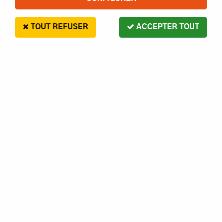
TOUT REFUSER
ACCEPTER TOUT
RC SYSTEM
RC850-015 - RC SYSTEM -
SORTIES DE DIFFERENTIEL
CENTRAL (X2)
15
,
00
€
Paiement en 4x sans frais disponible avec Paypal