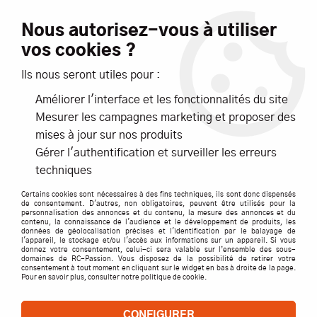
Livraison offerte dès 99€ d'achats*
Nous autorisez-vous à utiliser
vos cookies ?
NOUVEAUTÉS
PROMOTIONS
Ils nous seront utiles pour :
Améliorer l'interface et les fonctionnalités du site
0
Mesurer les campagnes marketing et proposer des
mises à jour sur nos produits
Accueil
>
Pièces détachées par marque
>
RC SYSTEM
>
RC850-
Gérer l'authentification et surveiller les erreurs
008 - RC SYSTEM - PLATINE SUPERIEURE DE DIRECTION
techniques
Certains cookies sont nécessaires à des fins techniques, ils sont donc dispensés
de consentement. D'autres, non obligatoires, peuvent être utilisés pour la
personnalisation des annonces et du contenu, la mesure des annonces et du
contenu, la connaissance de l'audience et le développement de produits, les
données de géolocalisation précises et l'identification par le balayage de
l'appareil, le stockage et/ou l'accès aux informations sur un appareil. Si vous
donnez votre consentement, celui-ci sera valable sur l’ensemble des sous-
domaines de RC-Passion. Vous disposez de la possibilité de retirer votre
consentement à tout moment en cliquant sur le widget en bas à droite de la page.
Pour en savoir plus, consulter notre politique de cookie.
CONFIGURER