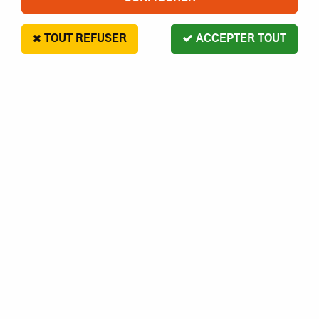
TOUT REFUSER
ACCEPTER TOUT
RC SYSTEM
RC850-008 - RC SYSTEM -
PLATINE SUPERIEURE DE
DIRECTION
10
,
00
€
Paiement en 4x sans frais disponible avec Paypal