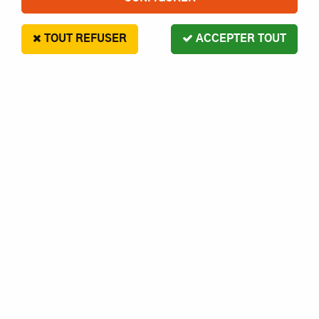
1 article
TOUT REFUSER
ACCEPTER TOUT
KONTRONIK
Module Bluetooth - KONTRONIK - 9730
En stock
79,90 €