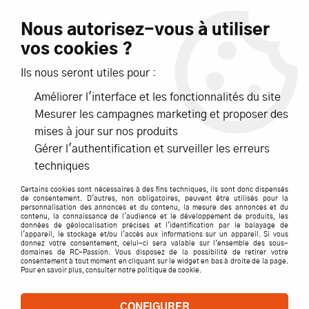
Livraison offerte dès 99€ d'achats*
Nous autorisez-vous à utiliser
vos cookies ?
NOUVEAUTÉS
PROMOTIONS
Ils nous seront utiles pour :
Améliorer l'interface et les fonctionnalités du site
0
Mesurer les campagnes marketing et proposer des
mises à jour sur nos produits
Accueil
>
ACCESSOIRES
>
KONTRONIK
>
Module Bluetooth
Gérer l'authentification et surveiller les erreurs
techniques
MODULE BLUETOOTH
Certains cookies sont nécessaires à des fins techniques, ils sont donc dispensés
de consentement. D'autres, non obligatoires, peuvent être utilisés pour la
personnalisation des annonces et du contenu, la mesure des annonces et du
contenu, la connaissance de l'audience et le développement de produits, les
Module Bluetooth
données de géolocalisation précises et l'identification par le balayage de
l'appareil, le stockage et/ou l'accès aux informations sur un appareil. Si vous
donnez votre consentement, celui-ci sera valable sur l’ensemble des sous-
domaines de RC-Passion. Vous disposez de la possibilité de retirer votre
consentement à tout moment en cliquant sur le widget en bas à droite de la page.
Pour en savoir plus, consulter notre politique de cookie.
TRIER & FILTRER
CONFIGURER