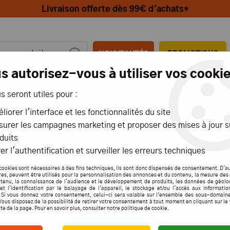
Livraison offerte dès 99€ d'achats*
NOUVEAUTÉS
PROMOTIONS
s autorisez-vous à utiliser vos cookie
us seront utiles pour :
MIONS
AÉRIENS
MARITIMES
liorer l'interface et les fonctionnalités du site
urer les campagnes marketing et proposer des mises à jour s
duits
er l'authentification et surveiller les erreurs techniques
CABLE DE PROGRAMMATION
cookies sont nécessaires à des fins techniques, ils sont donc dispensés de consentement. D'a
res, peuvent être utilisés pour la personnalisation des annonces et du contenu, la mesure de
tenu, la connaissance de l'audience et le développement de produits, les données de géolo
et l'identification par le balayage de l'appareil, le stockage et/ou l'accès aux informati
. Si vous donnez votre consentement, celui-ci sera valable sur l’ensemble des sous-domain
Vous disposez de la possibilité de retirer votre consentement à tout moment en cliquant sur le
1 article
ite de la page. Pour en savoir plus, consulter notre politique de cookie.