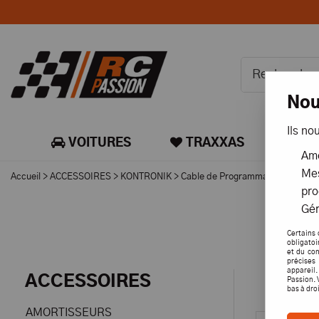
Nou
Ils no
VOITURES
TRAXXAS
CA
Amé
Mes
Accueil
>
ACCESSOIRES
>
KONTRONIK
>
Cable de Programmation
pro
Gér
Certains 
obligatoi
et du con
précises 
appareil
ACCESSOIRES
Passion. 
bas à dro
AMORTISSEURS