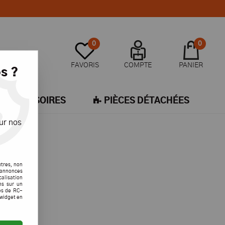
0
0
FAVORIS
COMPTE
PANIER
s ?
ACCESSOIRES
PIÈCES DÉTACHÉES
ur nos
utres, non
s annonces
calisation
ons sur un
es de RC-
 widget en