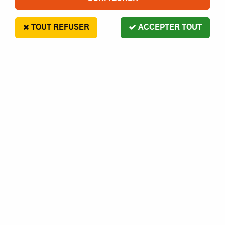
TOUT REFUSER
ACCEPTER TOUT
MUGEN SEIKI
VOLANT MOTEUR + RONDELLES X1 pour
MGT et MBX - E0702 - Pièce détachée
MUGEN SEIKI
En stock
14,90 €