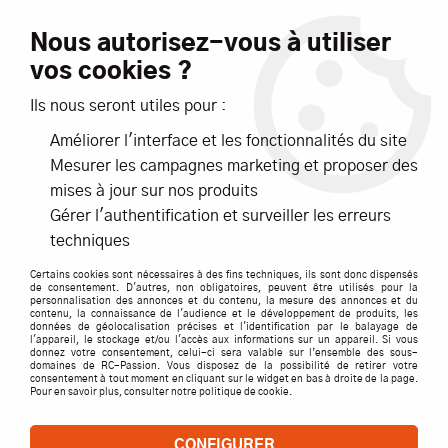
Livraison offerte dès 99€ d'achats*
Nous autorisez-vous à utiliser
vos cookies ?
NOUVEAUTÉS
PROMOTIONS
Ils nous seront utiles pour :
Améliorer l'interface et les fonctionnalités du site
0
Mesurer les campagnes marketing et proposer des
mises à jour sur nos produits
Accueil
>
Pièces détachées par marque
>
MUGEN
>
MBX7
Gérer l'authentification et surveiller les erreurs
techniques
MBX7
Certains cookies sont nécessaires à des fins techniques, ils sont donc dispensés
de consentement. D'autres, non obligatoires, peuvent être utilisés pour la
personnalisation des annonces et du contenu, la mesure des annonces et du
contenu, la connaissance de l'audience et le développement de produits, les
données de géolocalisation précises et l'identification par le balayage de
l'appareil, le stockage et/ou l'accès aux informations sur un appareil. Si vous
TRIER & FILTRER
donnez votre consentement, celui-ci sera valable sur l’ensemble des sous-
domaines de RC-Passion. Vous disposez de la possibilité de retirer votre
consentement à tout moment en cliquant sur le widget en bas à droite de la page.
Pour en savoir plus, consulter notre politique de cookie.
23 articles
CONFIGURER