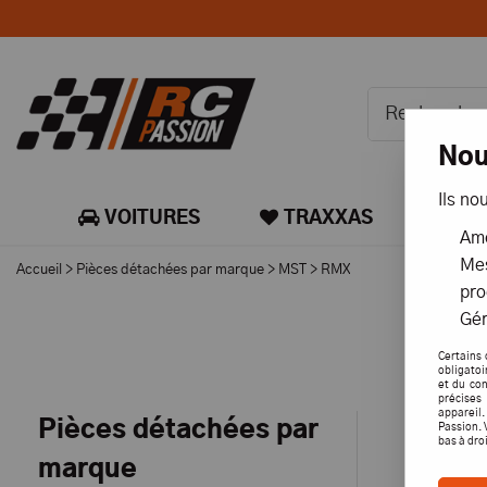
Nou
Ils no
VOITURES
TRAXXAS
CA
Amé
Mes
Accueil
>
Pièces détachées par marque
>
MST
>
RMX
pro
Gér
Certains 
obligatoi
et du con
précises 
appareil
Pièces détachées par
Passion. 
bas à dro
marque