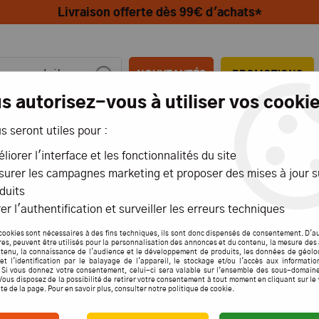
Livraison offerte dès 99€ d'achats*
NOUVEAUTÉS
PROMOTIONS
s autorisez-vous à utiliser vos cookie
us seront utiles pour :
MIONS
AÉRIENS
MARITIMES
liorer l'interface et les fonctionnalités du site
urer les campagnes marketing et proposer des mises à jour s
duits
er l'authentification et surveiller les erreurs techniques
RMX
cookies sont nécessaires à des fins techniques, ils sont donc dispensés de consentement. D'a
res, peuvent être utilisés pour la personnalisation des annonces et du contenu, la mesure de
tenu, la connaissance de l'audience et le développement de produits, les données de géolo
et l'identification par le balayage de l'appareil, le stockage et/ou l'accès aux informati
. Si vous donnez votre consentement, celui-ci sera valable sur l’ensemble des sous-domain
Vous disposez de la possibilité de retirer votre consentement à tout moment en cliquant sur le
Aucune correspondance
ite de la page. Pour en savoir plus, consulter notre politique de cookie.