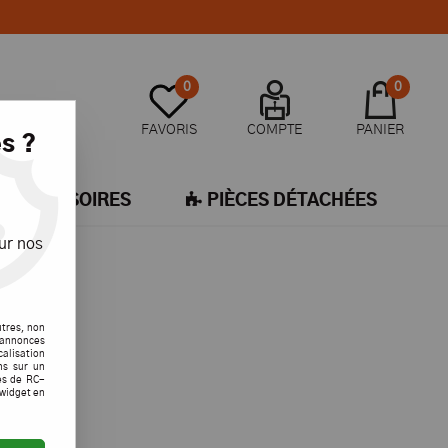
0
0
FAVORIS
COMPTE
PANIER
s ?
ACCESSOIRES
PIÈCES DÉTACHÉES
ur nos
utres, non
s annonces
calisation
ons sur un
es de RC-
 widget en
 trouvée