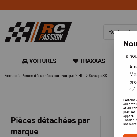
Nou
Ils no
VOITURES
TRAXXAS
CA
Amé
Mes
Accueil
>
Pièces détachées par marque
>
HPI
>
Savage XS
pro
Gér
Certains 
obligatoi
et du con
précises 
appareil
Pièces détachées par
Passion. 
bas à dro
marque