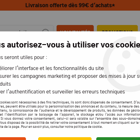
Livraison offerte dès 99€ d'achats*
NOUVEAUTÉS
PROMOTIONS
s autorisez-vous à utiliser vos cookie
us seront utiles pour :
MIONS
AÉRIENS
MARITIMES
liorer l'interface et les fonctionnalités du site
urer les campagnes marketing et proposer des mises à jour s
duits
er l'authentification et surveiller les erreurs techniques
SAVAGE XS
cookies sont nécessaires à des fins techniques, ils sont donc dispensés de consentement. D'a
res, peuvent être utilisés pour la personnalisation des annonces et du contenu, la mesure de
tenu, la connaissance de l'audience et le développement de produits, les données de géolo
et l'identification par le balayage de l'appareil, le stockage et/ou l'accès aux informati
. Si vous donnez votre consentement, celui-ci sera valable sur l’ensemble des sous-domain
Vous disposez de la possibilité de retirer votre consentement à tout moment en cliquant sur le
Aucune correspondance
ite de la page. Pour en savoir plus, consulter notre politique de cookie.