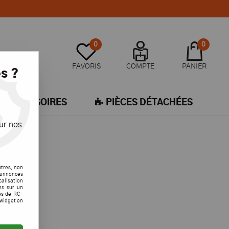
0
0
FAVORIS
COMPTE
PANIER
s ?
ACCESSOIRES
PIÈCES DÉTACHÉES
ur nos
utres, non
s annonces
calisation
ons sur un
es de RC-
 widget en
 trouvée