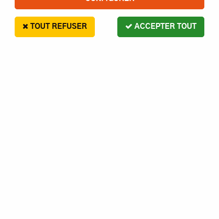
TOUT REFUSER
ACCEPTER TOUT
BLADE
Blade 230S - Moyeu de tête rotor - HORIZON
HOBBY - Référence: BLH1501
En stock
10,00 €