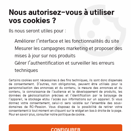
Livraison offerte dès 99€ d'achats*
Nous autorisez-vous à utiliser
vos cookies ?
NOUVEAUTÉS
PROMOTIONS
Ils nous seront utiles pour :
Améliorer l'interface et les fonctionnalités du site
0
Mesurer les campagnes marketing et proposer des
mises à jour sur nos produits
Accueil
>
Pièces détachées par marque
>
HORIZONHOBBY
>
Gérer l'authentification et surveiller les erreurs
BLADE
techniques
BLADE
Certains cookies sont nécessaires à des fins techniques, ils sont donc dispensés
de consentement. D'autres, non obligatoires, peuvent être utilisés pour la
personnalisation des annonces et du contenu, la mesure des annonces et du
contenu, la connaissance de l'audience et le développement de produits, les
données de géolocalisation précises et l'identification par le balayage de
l'appareil, le stockage et/ou l'accès aux informations sur un appareil. Si vous
TRIER & FILTRER
donnez votre consentement, celui-ci sera valable sur l’ensemble des sous-
domaines de RC-Passion. Vous disposez de la possibilité de retirer votre
consentement à tout moment en cliquant sur le widget en bas à droite de la page.
Pour en savoir plus, consulter notre politique de cookie.
258 articles
CONFIGURER