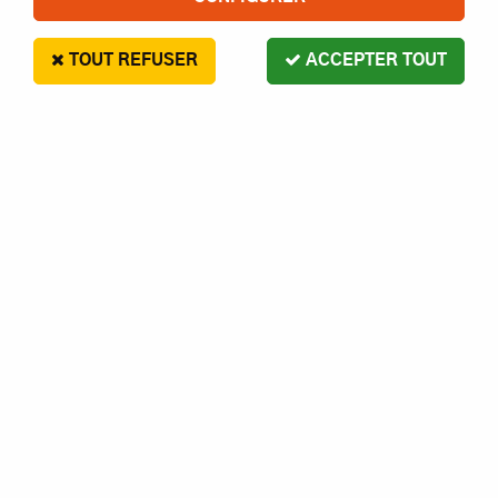
TOUT REFUSER
ACCEPTER TOUT
Hobbytech
Rondelle etrier
En stock
2,90 €