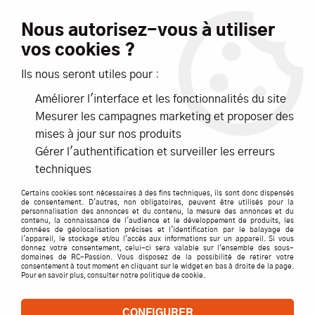
Livraison offerte dès 99€ d'achats*
Nous autorisez-vous à utiliser
vos cookies ?
NOUVEAUTÉS
PROMOTIONS
Ils nous seront utiles pour :
Améliorer l'interface et les fonctionnalités du site
0
Mesurer les campagnes marketing et proposer des
mises à jour sur nos produits
Accueil
>
Pièces détachées par marque
>
HOBBYTECH
>
Gérer l'authentification et surveiller les erreurs
Survolt / Revolt
techniques
SURVOLT / REVOLT
Certains cookies sont nécessaires à des fins techniques, ils sont donc dispensés
de consentement. D'autres, non obligatoires, peuvent être utilisés pour la
personnalisation des annonces et du contenu, la mesure des annonces et du
contenu, la connaissance de l'audience et le développement de produits, les
données de géolocalisation précises et l'identification par le balayage de
l'appareil, le stockage et/ou l'accès aux informations sur un appareil. Si vous
TRIER & FILTRER
donnez votre consentement, celui-ci sera valable sur l’ensemble des sous-
domaines de RC-Passion. Vous disposez de la possibilité de retirer votre
consentement à tout moment en cliquant sur le widget en bas à droite de la page.
Pour en savoir plus, consulter notre politique de cookie.
22 articles
CONFIGURER