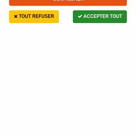
TOUT REFUSER
ACCEPTER TOUT
HB RACING
Ressort d'amortos ARR HB 1/8TT White -
HB109813 - Pièce détachée HB Racing
En stock
9,00 €