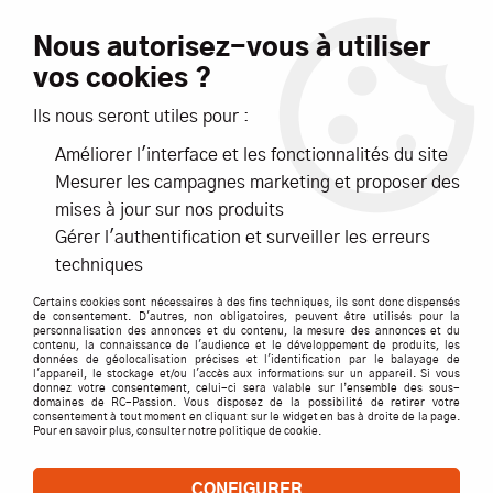
Livraison offerte dès 99€ d'achats*
Nous autorisez-vous à utiliser
vos cookies ?
NOUVEAUTÉS
PROMOTIONS
Ils nous seront utiles pour :
Améliorer l'interface et les fonctionnalités du site
0
Mesurer les campagnes marketing et proposer des
mises à jour sur nos produits
Accueil
>
Pièces détachées par marque
>
HB RACING
>
Gérer l'authentification et surveiller les erreurs
D819 / D817 / E819 / E817 / RGT8
techniques
PIECES DETACHEES ET OPTIONS POUR HB
Certains cookies sont nécessaires à des fins techniques, ils sont donc dispensés
RACING D819, D817, E819, E817, RGT8
de consentement. D'autres, non obligatoires, peuvent être utilisés pour la
personnalisation des annonces et du contenu, la mesure des annonces et du
contenu, la connaissance de l'audience et le développement de produits, les
données de géolocalisation précises et l'identification par le balayage de
l'appareil, le stockage et/ou l'accès aux informations sur un appareil. Si vous
donnez votre consentement, celui-ci sera valable sur l’ensemble des sous-
domaines de RC-Passion. Vous disposez de la possibilité de retirer votre
TRIER & FILTRER
consentement à tout moment en cliquant sur le widget en bas à droite de la page.
Pour en savoir plus, consulter notre politique de cookie.
127 articles
CONFIGURER