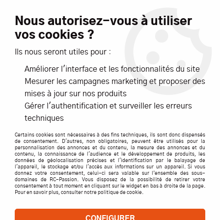
Livraison offerte dès 99€ d'achats*
Nous autorisez-vous à utiliser
vos cookies ?
NOUVEAUTÉS
PROMOTIONS
Ils nous seront utiles pour :
Améliorer l'interface et les fonctionnalités du site
0
Mesurer les campagnes marketing et proposer des
mises à jour sur nos produits
Accueil
>
ACCESSOIRES
>
PNEUS, JANTES, INSERTS
>
Gérer l'authentification et surveiller les erreurs
RALLY GAME
techniques
PNEUS RALLY GAME GRP EN DURETÉ
Certains cookies sont nécessaires à des fins techniques, ils sont donc dispensés
SOUPLE AU PLUS DUR : S1, S2 S3, S4 JANTE
de consentement. D'autres, non obligatoires, peuvent être utilisés pour la
personnalisation des annonces et du contenu, la mesure des annonces et du
HARD, BLANCHE, JAUNE ET NOIR
contenu, la connaissance de l'audience et le développement de produits, les
données de géolocalisation précises et l'identification par le balayage de
l'appareil, le stockage et/ou l'accès aux informations sur un appareil. Si vous
donnez votre consentement, celui-ci sera valable sur l’ensemble des sous-
Pneu et jante Rally Game GRP
domaines de RC-Passion. Vous disposez de la possibilité de retirer votre
consentement à tout moment en cliquant sur le widget en bas à droite de la page.
Pour en savoir plus, consulter notre politique de cookie.
Retrouvez les meilleurs pneus Rally Game GRP en dureté
du plus Souple au plus Dur : S1, S2 S3, S4, et en jante
CONFIGURER