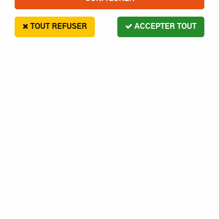
hard, blanche, jaune, noir.
TOUT REFUSER
ACCEPTER TOUT
TRIER & FILTRER
25 articles
Hobbytech
Pneus Rally 01 montes colles sur jantes
blanches a batons