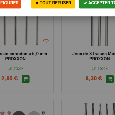
FIGURER
TOUT REFUSER
ACCEPTER T
s en corindon ø 5,0 mm
Jeux de 3 fraises Mi
PROXXON
PROXXON
En stock
En stock
2,85 €
8,30 €