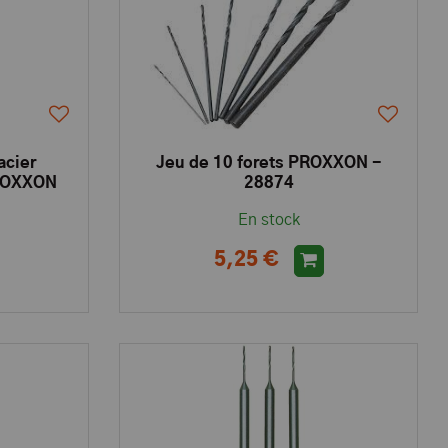
acier
Jeu de 10 forets PROXXON -
ROXXON
28874
En stock
5,25 €