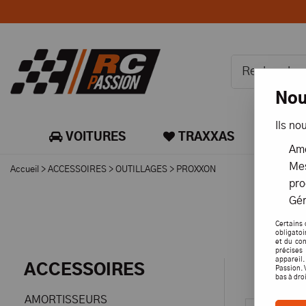
Nou
Ils no
VOITURES
TRAXXAS
CA
Amé
Mes
Accueil
>
ACCESSOIRES
>
OUTILLAGES
>
PROXXON
pro
Gér
Certains 
obligatoi
et du con
précises 
appareil
ACCESSOIRES
Passion. 
bas à dro
AMORTISSEURS