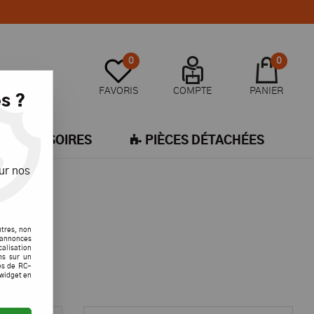
0
0
FAVORIS
COMPTE
PANIER
s ?
ACCESSOIRES
PIÈCES DÉTACHÉES
ur nos
utres, non
s annonces
calisation
ons sur un
es de RC-
 widget en