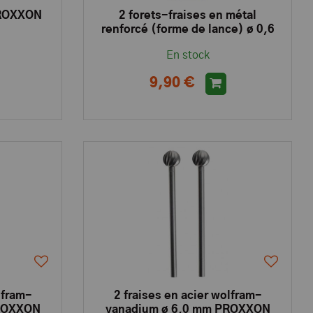
PROXXON
2 forets-fraises en métal
renforcé (forme de lance) ø 0,6
et 0,8 mm PROXXON
En stock
9,90 €
lfram-
2 fraises en acier wolfram-
PROXXON
vanadium ø 6,0 mm PROXXON