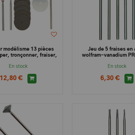
ur modélisme 13 pièces
Jeu de 5 fraises en 
per, tronçonner, fraiser,
wolfram-vanadium P
r et percer. PROXXON
En stock
En stock
12,80 €
6,30 €