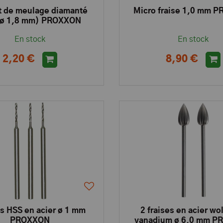
 de meulage diamanté
Micro fraise 1,0 mm 
e ø 1,8 mm) PROXXON
En stock
En stock
2,20 €
8,90 €
ts HSS en acier ø 1 mm
2 fraises en acier wo
PROXXON
vanadium ø 6,0 mm 