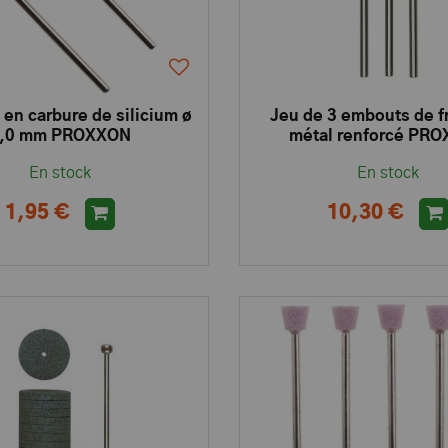
en carbure de silicium ø
Jeu de 3 embouts de f
,0 mm PROXXON
métal renforcé PR
En stock
En stock
1,95 €
10,30 €