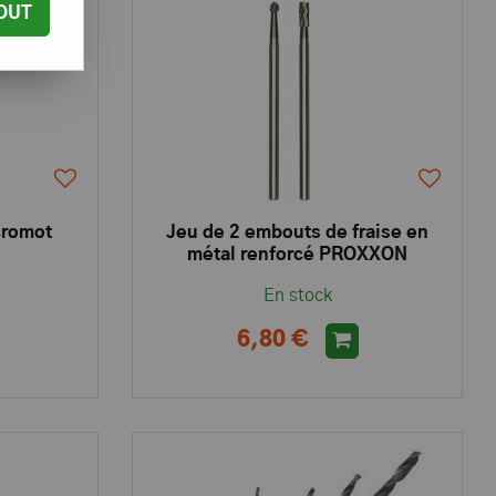
OUT
cromot
Jeu de 2 embouts de fraise en
métal renforcé PROXXON
En stock
6,80 €