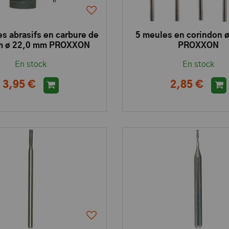
s abrasifs en carbure de
5 meules en corindon 
um ø 22,0 mm PROXXON
PROXXON
En stock
En stock
3,95 €
2,85 €