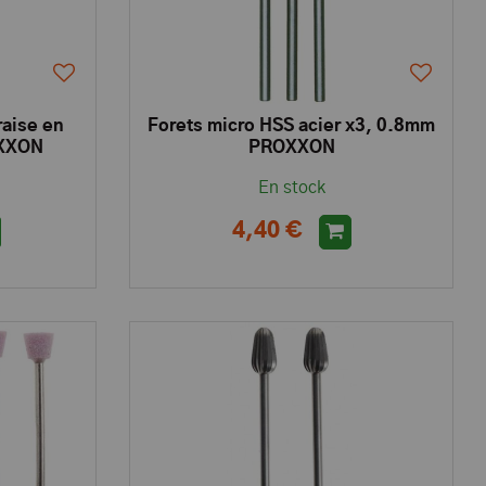
raise en
Forets micro HSS acier x3, 0.8mm
OXXON
PROXXON
En stock
4,40 €