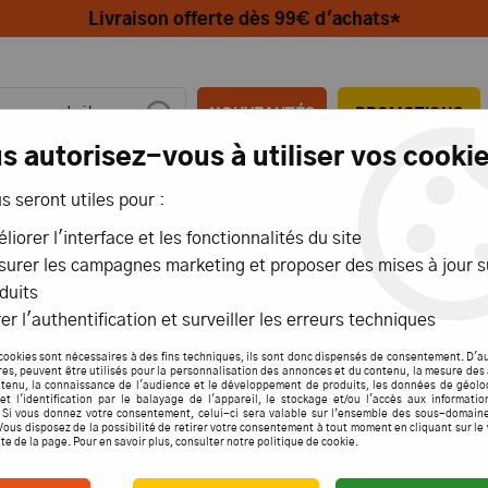
Livraison offerte dès 99€ d'achats*
NOUVEAUTÉS
PROMOTIONS
s autorisez-vous à utiliser vos cookie
us seront utiles pour :
MIONS
AÉRIENS
MARITIMES
liorer l'interface et les fonctionnalités du site
urer les campagnes marketing et proposer des mises à jour s
duits
er l'authentification et surveiller les erreurs techniques
PROXXON
cookies sont nécessaires à des fins techniques, ils sont donc dispensés de consentement. D'a
res, peuvent être utilisés pour la personnalisation des annonces et du contenu, la mesure de
tenu, la connaissance de l'audience et le développement de produits, les données de géolo
et l'identification par le balayage de l'appareil, le stockage et/ou l'accès aux informati
. Si vous donnez votre consentement, celui-ci sera valable sur l’ensemble des sous-domain
Vous disposez de la possibilité de retirer votre consentement à tout moment en cliquant sur le
97 articles
ite de la page. Pour en savoir plus, consulter notre politique de cookie.