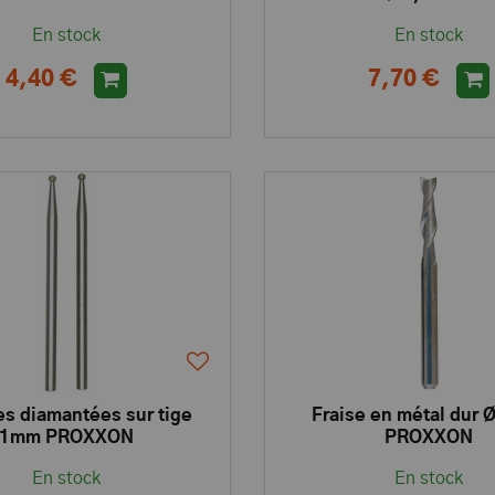
En stock
En stock
4,40 €
7,70 €
ses diamantées sur tige
Fraise en métal dur 
1mm PROXXON
PROXXON
En stock
En stock