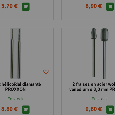
3,70 €
8,90 €
 hélicoïdal diamanté
2 fraises en acier wo
PROXXON
vanadium ø 8,0 mm 
En stock
En stock
8,80 €
9,80 €