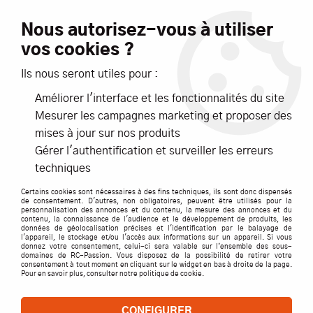
Livraison offerte dès 99€ d'achats*
Nous autorisez-vous à utiliser
vos cookies ?
NOUVEAUTÉS
PROMOTIONS
Ils nous seront utiles pour :
Améliorer l'interface et les fonctionnalités du site
0
Mesurer les campagnes marketing et proposer des
mises à jour sur nos produits
Accueil
>
ACCESSOIRES
>
CHARGEURS ET ALIMENTATIONS
>
Gérer l'authentification et surveiller les erreurs
CHARGEURS LIPO / MULTIFONCTION
techniques
CHARGEURS LIPO / MULTIFONCTION
Certains cookies sont nécessaires à des fins techniques, ils sont donc dispensés
de consentement. D'autres, non obligatoires, peuvent être utilisés pour la
personnalisation des annonces et du contenu, la mesure des annonces et du
contenu, la connaissance de l'audience et le développement de produits, les
données de géolocalisation précises et l'identification par le balayage de
l'appareil, le stockage et/ou l'accès aux informations sur un appareil. Si vous
TRIER & FILTRER
donnez votre consentement, celui-ci sera valable sur l’ensemble des sous-
domaines de RC-Passion. Vous disposez de la possibilité de retirer votre
consentement à tout moment en cliquant sur le widget en bas à droite de la page.
Pour en savoir plus, consulter notre politique de cookie.
48 articles
CONFIGURER