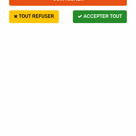
TOUT REFUSER
ACCEPTER TOUT
HEC15001T Trex 150 Li-Po Charger /
Chargeur Batterie
En stock
18,80 €
- 5 €