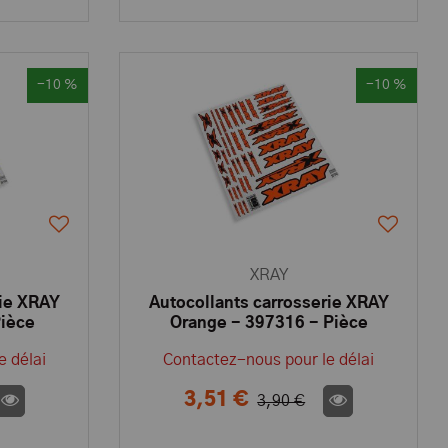
-10 %
-10 %
XRAY
rie XRAY
Autocollants carrosserie XRAY
Pièce
Orange - 397316 - Pièce
Y
détachée XRAY
e délai
Contactez-nous pour le délai
3,51 €
3,90 €