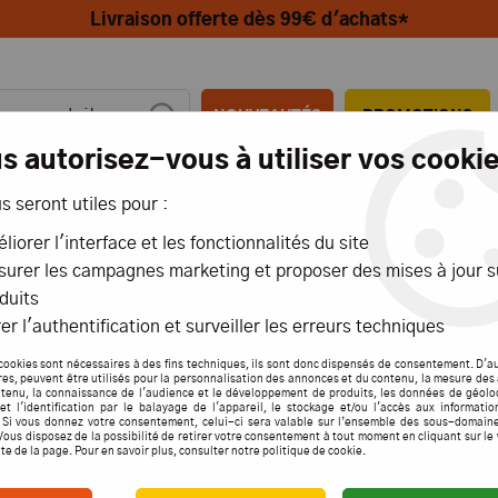
Livraison offerte dès 99€ d'achats*
NOUVEAUTÉS
PROMOTIONS
s autorisez-vous à utiliser vos cookie
us seront utiles pour :
MIONS
AÉRIENS
MARITIMES
liorer l'interface et les fonctionnalités du site
urer les campagnes marketing et proposer des mises à jour s
 CARROSSERIES/AILERONS
duits
er l'authentification et surveiller les erreurs techniques
SSERIES, AILERONS, LES 
cookies sont nécessaires à des fins techniques, ils sont donc dispensés de consentement. D'a
NFORT, COLLE DE RÉPARAT
res, peuvent être utilisés pour la personnalisation des annonces et du contenu, la mesure de
tenu, la connaissance de l'audience et le développement de produits, les données de géolo
et l'identification par le balayage de l'appareil, le stockage et/ou l'accès aux informati
. Si vous donnez votre consentement, celui-ci sera valable sur l’ensemble des sous-domain
Vous disposez de la possibilité de retirer votre consentement à tout moment en cliquant sur le
pour carrosseries Tout terrain, Ral
ite de la page. Pour en savoir plus, consulter notre politique de cookie.