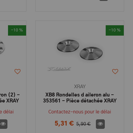
-10 %
-10 %
XRAY
ron (2) -
XB8 Rondelles d aileron alu -
hée XRAY
353561 - Pièce détachée XRAY
e délai
Contactez-nous pour le délai
5,31 €
5,90 €