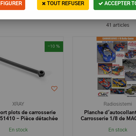
ons, les auto-collants, bande de renfort, colle de réparation d
FIGURER
TOUT REFUSER
ACCEPTER T
ik, Hudy, Xray, Serpent, Mugen, HB Racing et Hot Bodies, Ky
41 articles
-10 %
XRAY
Radiosistemi
rt plots de carrosserie
Planche d'autocollan
351410 - Pièce détachée
Carrosserie 1/8 de M
XRAY
Rally - RS3439
En stock
En stock