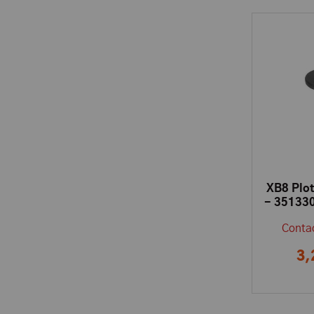
XB8 Plot
- 351330
Contac
3,