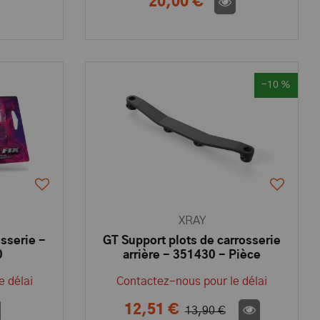
20,00 €
-10 %
XRAY
sserie -
GT Support plots de carrosserie
0
arrière - 351430 - Pièce
détachée XRAY
e délai
Contactez-nous pour le délai
12,51 €
13,90 €