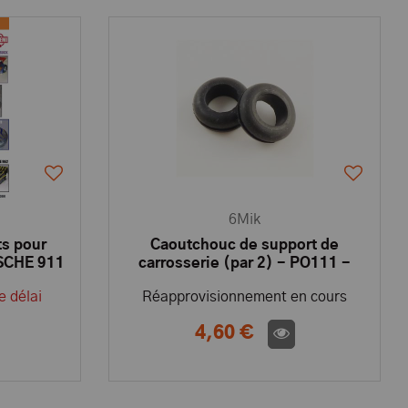
6Mik
ts pour
Caoutchouc de support de
RSCHE 911
carrosserie (par 2) - PO111 -
2A
Pièces et Options 6Mik
e délai
Réapprovisionnement en cours
4,60 €