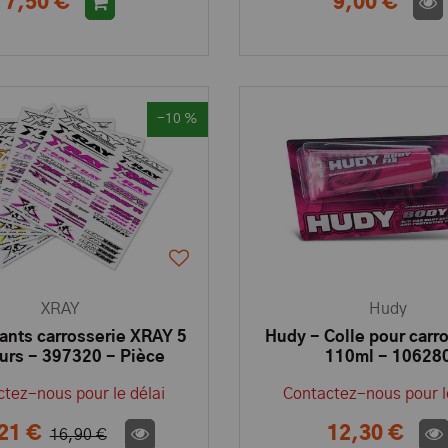
7,50 €
9,00 €
-10 %
XRAY
Hudy
ants carrosserie XRAY 5
Hudy - Colle pour carro
urs - 397320 - Pièce
110ml - 10628
détachée XRAY
tez-nous pour le délai
Contactez-nous pour l
21 €
12,30 €
16,90 €