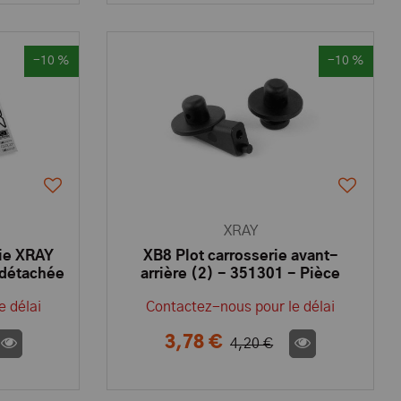
-10 %
-10 %
XRAY
rie XRAY
XB8 Plot carrosserie avant-
 détachée
arrière (2) - 351301 - Pièce
détachée XRAY
e délai
Contactez-nous pour le délai
3,78 €
4,20 €