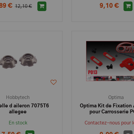
89 €
9,10 €
12,10 €
Hobbytech
Optima
lle d aileron 7075T6
Optima Kit de Fixation
allegee
pour Carrosserie 
En stock
Contactez-nous pour l