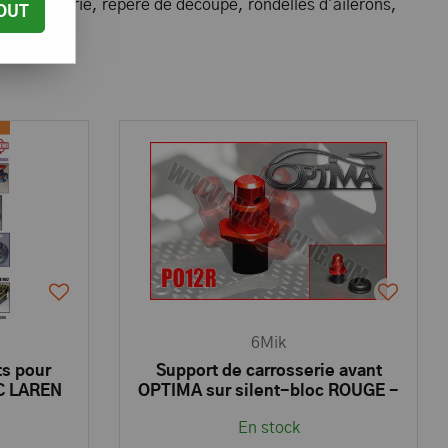
e carrosserie, repère de découpe, rondelles d'ailerons,
OUT
osho.
6Mik
ts pour
Support de carrosserie avant
AC LAREN
OPTIMA sur silent-bloc ROUGE -
A
PO12R - Pièces et Options 6Mik
En stock