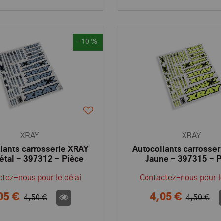
-10 %
XRAY
XRAY
lants carrosserie XRAY
Autocollants carrosse
étal - 397312 - Pièce
Jaune - 397315 - 
détachée XRAY
détachée XRA
tez-nous pour le délai
Contactez-nous pour l
05 €
4,05 €
4,50 €
4,50 €