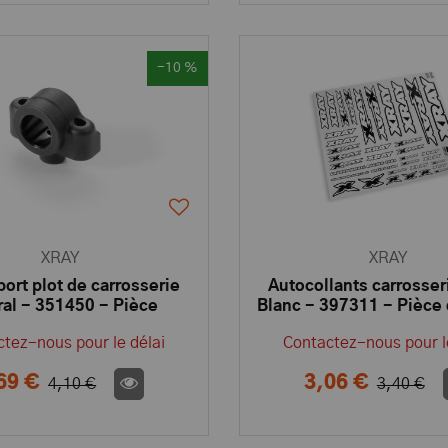
-10 %
XRAY
XRAY
ort plot de carrosserie
Autocollants carrosse
ral - 351450 - Pièce
Blanc - 397311 - Pièce
détachée XRAY
XRAY
tez-nous pour le délai
Contactez-nous pour l
69 €
3,06 €
4,10 €
3,40 €