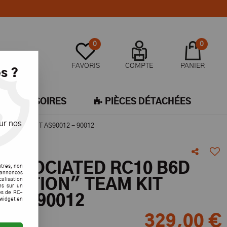
0
0
FAVORIS
COMPTE
PANIER
s ?
ACCESSOIRES
PIÈCES DÉTACHÉES
ur nos
ON" TEAM KIT AS90012 - 90012
ated
ASSOCIATED RC10 B6D
utres, non
s annonces
calisation
 EDITION" TEAM KIT
ons sur un
es de RC-
12 - 90012
 widget en
329
,
00
€