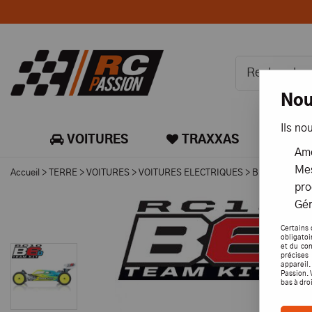
Nou
Ils no
VOITURES
TRAXXAS
CA
Amé
Mes
Accueil
>
TERRE
>
VOITURES
>
VOITURES ELECTRIQUES
>
BUGGY ET TR
pro
Gér
Certains 
obligatoi
et du con
précises 
appareil
Passion. 
bas à dro