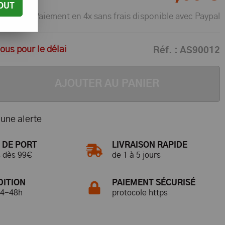
OUT
Paiement en 4x sans frais disponible avec Paypal
us pour le délai
Réf. :
AS90012
AJOUTER AU PANIER
une alerte
 DE PORT
LIVRAISON RAPIDE
s dès 99€
de 1 à 5 jours
DITION
PAIEMENT SÉCURISÉ
24-48h
protocole https