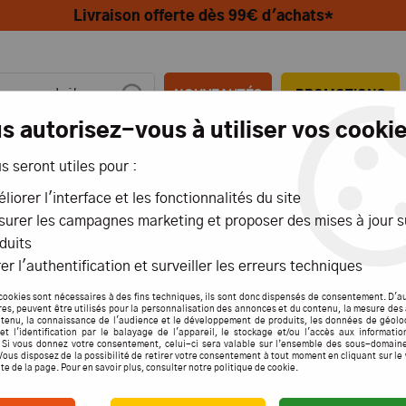
Livraison offerte dès 99€ d'achats*
NOUVEAUTÉS
PROMOTIONS
s autorisez-vous à utiliser vos cookie
us seront utiles pour :
MIONS
AÉRIENS
MARITIMES
liorer l'interface et les fonctionnalités du site
urer les campagnes marketing et proposer des mises à jour s
UGGY
>
BUGGY ET TRUGGY 1/10
>
TEAM ASSOCIATED RC10 B6D "DIRT EDITI
duits
Team Associ
er l'authentification et surveiller les erreurs techniques
TEAM 
cookies sont nécessaires à des fins techniques, ils sont donc dispensés de consentement. D'a
res, peuvent être utilisés pour la personnalisation des annonces et du contenu, la mesure de
tenu, la connaissance de l'audience et le développement de produits, les données de géolo
"DIRT
et l'identification par le balayage de l'appareil, le stockage et/ou l'accès aux informati
. Si vous donnez votre consentement, celui-ci sera valable sur l’ensemble des sous-domain
AS900
Vous disposez de la possibilité de retirer votre consentement à tout moment en cliquant sur le
ite de la page. Pour en savoir plus, consulter notre politique de cookie.