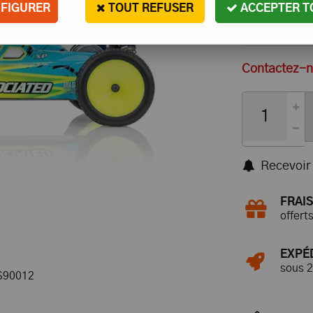
FIGURER
TOUT REFUSER
ACCEPTER T
Contactez-no
Recevoir 
FRAIS
offert
EXPÉ
sous 
S90012