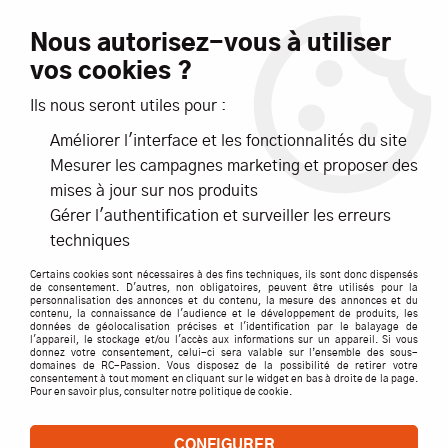
Livraison offerte dès 99€ d'achats*
Nous autorisez-vous à utiliser
vos cookies ?
NOUVEAUTÉS
PROMOTIONS
Ils nous seront utiles pour :
Améliorer l'interface et les fonctionnalités du site
0
Mesurer les campagnes marketing et proposer des
mises à jour sur nos produits
Accueil
>
ACCESSOIRES
>
RADIOS, EMETTEURS, RECEPTEURS
>
Gérer l'authentification et surveiller les erreurs
RECEPTEURS
>
RECEPTEUR FUTABA R304SBE
techniques
Certains cookies sont nécessaires à des fins techniques, ils sont donc dispensés
de consentement. D'autres, non obligatoires, peuvent être utilisés pour la
personnalisation des annonces et du contenu, la mesure des annonces et du
contenu, la connaissance de l'audience et le développement de produits, les
données de géolocalisation précises et l'identification par le balayage de
l'appareil, le stockage et/ou l'accès aux informations sur un appareil. Si vous
donnez votre consentement, celui-ci sera valable sur l’ensemble des sous-
domaines de RC-Passion. Vous disposez de la possibilité de retirer votre
consentement à tout moment en cliquant sur le widget en bas à droite de la page.
Pour en savoir plus, consulter notre politique de cookie.
CONFIGURER