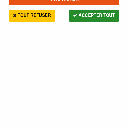
TOUT REFUSER
ACCEPTER TOUT
FUTABA
RECEPTEUR FUTABA R304SBE
53
,
60
€
Paiement en 4x sans frais disponible avec Paypal
FUTABA Recepteur R304SB-E FHSS - 4 voies 2.4ghz