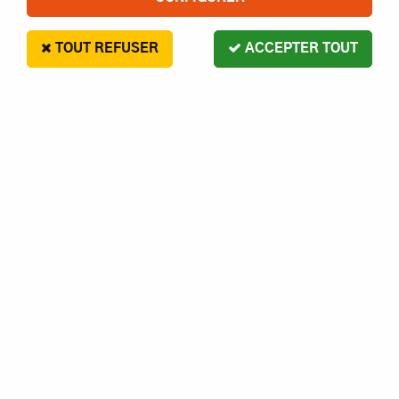
TOUT REFUSER
ACCEPTER TOUT
FUTABA
RECEPTEUR R2008SB 2.4GHZ
FUTABA 8 VOIES S/FHSS
53
,
80
€
Paiement en 4x sans frais disponible avec Paypal
Ce nouveau récepteur 8 voies est équipe la nouvelle
radiocommande 8JG en 2.4Ghz technologie S/FHSS, et
dispose également de la sortie SBUS