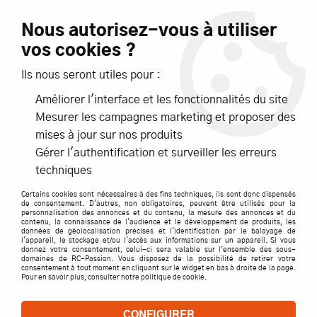
Livraison offerte dès 99€ d'achats*
Nous autorisez-vous à utiliser
vos cookies ?
NOUVEAUTÉS
PROMOTIONS
Ils nous seront utiles pour :
Améliorer l'interface et les fonctionnalités du site
0
Mesurer les campagnes marketing et proposer des
mises à jour sur nos produits
Accueil
>
ACCESSOIRES
>
RADIOS, EMETTEURS, RECEPTEURS
>
Gérer l'authentification et surveiller les erreurs
RECEPTEURS
>
Recepteur R2008SB 2.4GHZ Futaba 8 Voies
techniques
S/FHSS
Certains cookies sont nécessaires à des fins techniques, ils sont donc dispensés
de consentement. D'autres, non obligatoires, peuvent être utilisés pour la
personnalisation des annonces et du contenu, la mesure des annonces et du
contenu, la connaissance de l'audience et le développement de produits, les
données de géolocalisation précises et l'identification par le balayage de
l'appareil, le stockage et/ou l'accès aux informations sur un appareil. Si vous
donnez votre consentement, celui-ci sera valable sur l’ensemble des sous-
domaines de RC-Passion. Vous disposez de la possibilité de retirer votre
consentement à tout moment en cliquant sur le widget en bas à droite de la page.
Pour en savoir plus, consulter notre politique de cookie.
CONFIGURER