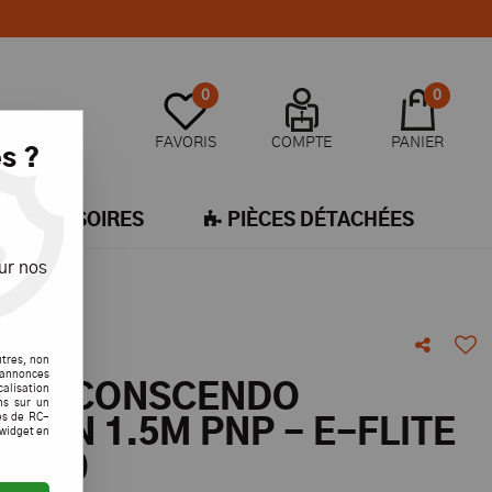
0
0
FAVORIS
COMPTE
PANIER
s ?
ACCESSOIRES
PIÈCES DÉTACHÉES
ur nos
by
utres, non
s annonces
EUR CONSCENDO
calisation
ons sur un
es de RC-
TION 1.5M PNP - E-FLITE
 widget en
01650