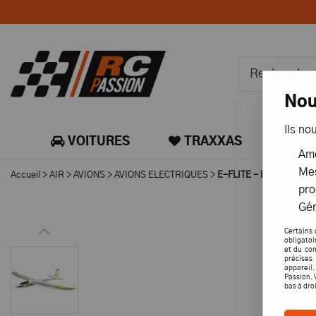
Nou
Ils no
VOITURES
TRAXXAS
CA
Amé
Mes
Accueil
>
AIR
>
AVIONS
>
AVIONS ELECTRIQUES
>
E-FLITE - HORIZON H
pro
Gér
Certains 
obligatoi
et du con
précises 
appareil
Passion. 
bas à dro