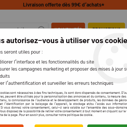
Livraison offerte dès 99€ d'achats*
NOUVEAUTÉS
PROMOTIONS
s autorisez-vous à utiliser vos cookie
us seront utiles pour :
MIONS
AÉRIENS
MARITIMES
liorer l'interface et les fonctionnalités du site
urer les campagnes marketing et proposer des mises à jour s
OBBY
>
Planeur Conscendo Evolution 1.5m PNP - E-FLITE - EFL01650
duits
er l'authentification et surveiller les erreurs techniques
Horizon Hob
cookies sont nécessaires à des fins techniques, ils sont donc dispensés de consentement. D'a
res, peuvent être utilisés pour la personnalisation des annonces et du contenu, la mesure de
PLAN
tenu, la connaissance de l'audience et le développement de produits, les données de géolo
et l'identification par le balayage de l'appareil, le stockage et/ou l'accès aux informati
. Si vous donnez votre consentement, celui-ci sera valable sur l’ensemble des sous-domain
EVOLU
Vous disposez de la possibilité de retirer votre consentement à tout moment en cliquant sur le
ite de la page. Pour en savoir plus, consulter notre politique de cookie.
- EFL