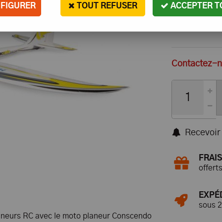
FIGURER
TOUT REFUSER
ACCEPTER T
Contactez-no
Recevoir 
FRAIS
offert
EXPÉ
sous 
planeurs RC avec le moto planeur Conscendo