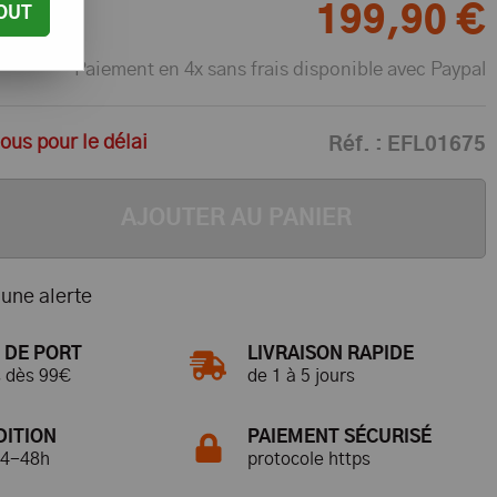
199
,
90
€
OUT
Paiement en 4x sans frais disponible avec Paypal
us pour le délai
Réf. :
EFL01675
AJOUTER AU PANIER
une alerte
 DE PORT
LIVRAISON RAPIDE
s dès 99€
de 1 à 5 jours
DITION
PAIEMENT SÉCURISÉ
24-48h
protocole https