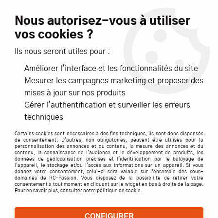
Livraison offerte dès 99€ d'achats*
Nous autorisez-vous à utiliser
vos cookies ?
NOUVEAUTÉS
PROMOTIONS
Ils nous seront utiles pour :
Améliorer l'interface et les fonctionnalités du site
0
Mesurer les campagnes marketing et proposer des
mises à jour sur nos produits
Gérer l'authentification et surveiller les erreurs
techniques
Certains cookies sont nécessaires à des fins techniques, ils sont donc dispensés
Accueil
>
AIR
>
AVIONS
de consentement. D'autres, non obligatoires, peuvent être utilisés pour la
personnalisation des annonces et du contenu, la mesure des annonces et du
contenu, la connaissance de l'audience et le développement de produits, les
données de géolocalisation précises et l'identification par le balayage de
AVIONS
l'appareil, le stockage et/ou l'accès aux informations sur un appareil. Si vous
donnez votre consentement, celui-ci sera valable sur l’ensemble des sous-
domaines de RC-Passion. Vous disposez de la possibilité de retirer votre
consentement à tout moment en cliquant sur le widget en bas à droite de la page.
Pour en savoir plus, consulter notre politique de cookie.
AVIONS ELECTRIQUES
CONFIGURER