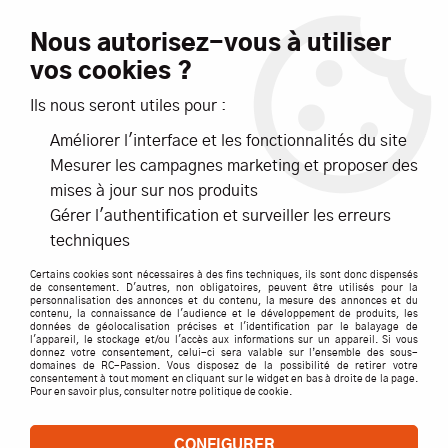
Livraison offerte dès 99€ d'achats*
Nous autorisez-vous à utiliser
vos cookies ?
NOUVEAUTÉS
PROMOTIONS
Ils nous seront utiles pour :
Améliorer l'interface et les fonctionnalités du site
0
Mesurer les campagnes marketing et proposer des
mises à jour sur nos produits
Accueil
>
AIR
>
AVIONS
>
ACCESSOIRES pour AVIONS
>
Gérer l'authentification et surveiller les erreurs
HELICES AVIONS
>
GRAUPNER HELICE CAM FOLDING PROP
techniques
1336.33X18
Certains cookies sont nécessaires à des fins techniques, ils sont donc dispensés
de consentement. D'autres, non obligatoires, peuvent être utilisés pour la
personnalisation des annonces et du contenu, la mesure des annonces et du
contenu, la connaissance de l'audience et le développement de produits, les
données de géolocalisation précises et l'identification par le balayage de
l'appareil, le stockage et/ou l'accès aux informations sur un appareil. Si vous
donnez votre consentement, celui-ci sera valable sur l’ensemble des sous-
domaines de RC-Passion. Vous disposez de la possibilité de retirer votre
consentement à tout moment en cliquant sur le widget en bas à droite de la page.
Pour en savoir plus, consulter notre politique de cookie.
CONFIGURER