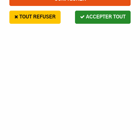
TOUT REFUSER
ACCEPTER TOUT
GRAUPNER HELICE CAM FOLDING
PROP 1336.33X18
15
,
90
€
Paiement en 4x sans frais disponible avec Paypal
GRAUPNER HELICE CAM FOLDING PROP 1336.33.18
Réf. :
PROP 1336.33X18
Contactez-nous pour le délai