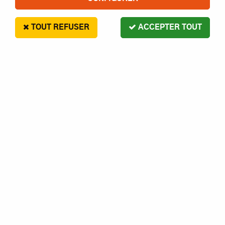
TOUT REFUSER
ACCEPTER TOUT
DISQUE À TRONÇONNER PROXXON
14
,
50
€
Paiement en 4x sans frais disponible avec Paypal
disque à tronçonner PROXXON