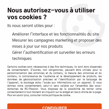
Livraison offerte dès 99€ d'achats*
Nous autorisez-vous à utiliser
vos cookies ?
NOUVEAUTÉS
PROMOTIONS
Ils nous seront utiles pour :
Améliorer l'interface et les fonctionnalités du site
0
Mesurer les campagnes marketing et proposer des
mises à jour sur nos produits
Accueil
>
ACCESSOIRES
>
OUTILLAGES
>
PROXXON
>
disque à
Gérer l'authentification et surveiller les erreurs
tronçonner PROXXON
techniques
Certains cookies sont nécessaires à des fins techniques, ils sont donc dispensés
de consentement. D'autres, non obligatoires, peuvent être utilisés pour la
personnalisation des annonces et du contenu, la mesure des annonces et du
contenu, la connaissance de l'audience et le développement de produits, les
données de géolocalisation précises et l'identification par le balayage de
l'appareil, le stockage et/ou l'accès aux informations sur un appareil. Si vous
donnez votre consentement, celui-ci sera valable sur l’ensemble des sous-
domaines de RC-Passion. Vous disposez de la possibilité de retirer votre
consentement à tout moment en cliquant sur le widget en bas à droite de la page.
Pour en savoir plus, consulter notre politique de cookie.
CONFIGURER