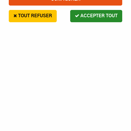
TOUT REFUSER
ACCEPTER TOUT
G Force
CIRCLIPS 6MM ACIER S10-
GFORCE
2
,
00
€
Paiement en 4x sans frais disponible avec Paypal
CIRCLIPS 6MM ACIER S10- GFORCE
Réf. :
1230000000819
AJOUTER AU PANIER