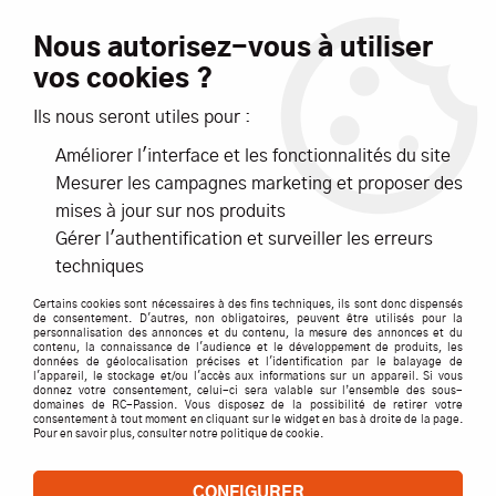
Livraison offerte dès 99€ d'achats*
Nous autorisez-vous à utiliser
vos cookies ?
NOUVEAUTÉS
PROMOTIONS
Ils nous seront utiles pour :
Améliorer l'interface et les fonctionnalités du site
0
Mesurer les campagnes marketing et proposer des
mises à jour sur nos produits
Accueil
>
ACCESSOIRES
>
CABLES / PRISES / CORDONS
>
G Force
Gérer l'authentification et surveiller les erreurs
>
CIRCLIPS 6MM ACIER S10- GFORCE
techniques
Certains cookies sont nécessaires à des fins techniques, ils sont donc dispensés
de consentement. D'autres, non obligatoires, peuvent être utilisés pour la
personnalisation des annonces et du contenu, la mesure des annonces et du
contenu, la connaissance de l'audience et le développement de produits, les
données de géolocalisation précises et l'identification par le balayage de
l'appareil, le stockage et/ou l'accès aux informations sur un appareil. Si vous
donnez votre consentement, celui-ci sera valable sur l’ensemble des sous-
domaines de RC-Passion. Vous disposez de la possibilité de retirer votre
consentement à tout moment en cliquant sur le widget en bas à droite de la page.
Pour en savoir plus, consulter notre politique de cookie.
CONFIGURER