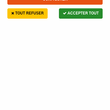
TOUT REFUSER
ACCEPTER TOUT
G Force
RLTS CHR METAL 1.5X4X1.2 S2-
GFORCE
4
,
40
€
Paiement en 4x sans frais disponible avec Paypal
RLTS CHR METAL 1.5X4X1.2 S2- GFORCE
Réf. :
5234567896768
En stock