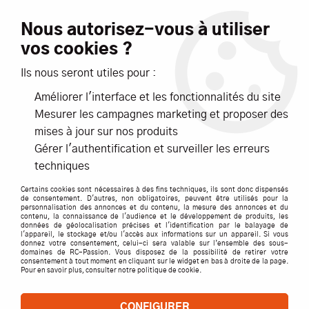
Livraison offerte dès 99€ d'achats*
Nous autorisez-vous à utiliser
vos cookies ?
NOUVEAUTÉS
PROMOTIONS
Ils nous seront utiles pour :
Améliorer l'interface et les fonctionnalités du site
0
Mesurer les campagnes marketing et proposer des
mises à jour sur nos produits
Accueil
>
ACCESSOIRES
>
CABLES / PRISES / CORDONS
>
G Force
Gérer l'authentification et surveiller les erreurs
>
RLTS CHR METAL 1.5X4X1.2 S2- GFORCE
techniques
Certains cookies sont nécessaires à des fins techniques, ils sont donc dispensés
de consentement. D'autres, non obligatoires, peuvent être utilisés pour la
personnalisation des annonces et du contenu, la mesure des annonces et du
contenu, la connaissance de l'audience et le développement de produits, les
données de géolocalisation précises et l'identification par le balayage de
l'appareil, le stockage et/ou l'accès aux informations sur un appareil. Si vous
donnez votre consentement, celui-ci sera valable sur l’ensemble des sous-
domaines de RC-Passion. Vous disposez de la possibilité de retirer votre
consentement à tout moment en cliquant sur le widget en bas à droite de la page.
Pour en savoir plus, consulter notre politique de cookie.
CONFIGURER