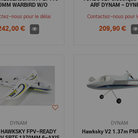
0MM WARBIRD W/O
ARF DYNAM - DYN
RX/BATT - DYN8963
tez-nous pour le délai
Contactez-nous pour l
242,00 €
209,90 €
DYNAM
DYNAM
 HAWKSKY FPV-READY
Hawksky V2 1.37m PN