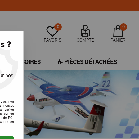
0
0
FAVORIS
COMPTE
PANIER
s ?
ACCESSOIRES
PIÈCES DÉTACHÉES
ur nos
utres, non
s annonces
calisation
ons sur un
es de RC-
 widget en