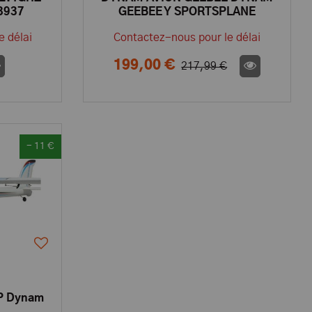
8937
GEEBEE Y SPORTSPLANE
1270MM sans TX/RX/BATT -
e délai
Contactez-nous pour le délai
DYN8955
199,00 €
217,99 €
- 11 €
P Dynam