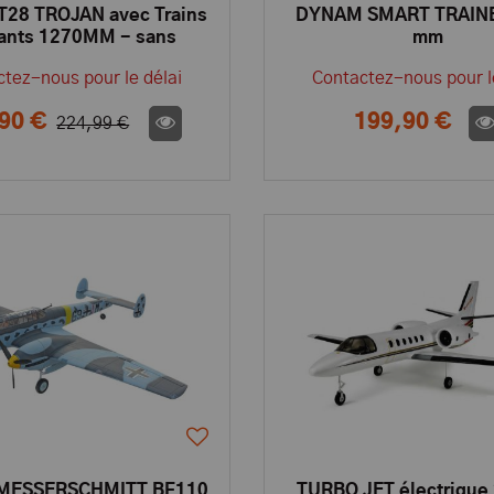
28 TROJAN avec Trains
DYNAM SMART TRAIN
rants 1270MM - sans
mm
ie/émetteur/récepteur
tez-nous pour le délai
Contactez-nous pour l
- DYN8940G
90 €
199,90 €
224,99 €
MESSERSCHMITT BF110
TURBO JET électrique