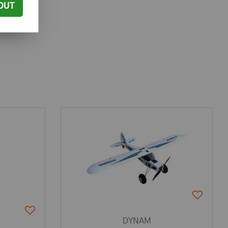
OUT
DYNAM