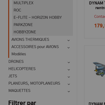
MULTIPLEX
DYNAM T
rent
ROC
batter
Contac
E-FLITE - HORIZON HOBBY
PARKZONE
179,
HOBBYZONE
AVIONS THERMIQUES
ACCESSOIRES pour AVIONS
Modèles
DRONES
HELICOPTERES
JETS
PLANEURS, MOTOPLANEURS
MAQUETTES
Filtrer par
DYNAM 