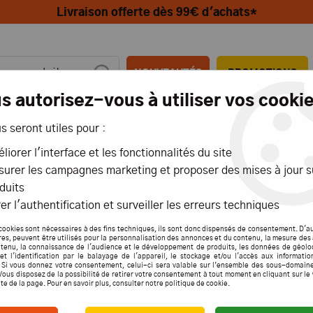
Livraison offerte dès 99€ d'achats*
NOUVEAUTÉS
PROMOTIONS
s autorisez-vous à utiliser vos cookie
us seront utiles pour :
MIONS
AÉRIENS
MARITIMES
liorer l'interface et les fonctionnalités du site
urer les campagnes marketing et proposer des mises à jour s
duits
er l'authentification et surveiller les erreurs techniques
cookies sont nécessaires à des fins techniques, ils sont donc dispensés de consentement. D'a
res, peuvent être utilisés pour la personnalisation des annonces et du contenu, la mesure de
tenu, la connaissance de l'audience et le développement de produits, les données de géolo
et l'identification par le balayage de l'appareil, le stockage et/ou l'accès aux informati
. Si vous donnez votre consentement, celui-ci sera valable sur l’ensemble des sous-domain
Vous disposez de la possibilité de retirer votre consentement à tout moment en cliquant sur le
ite de la page. Pour en savoir plus, consulter notre politique de cookie.