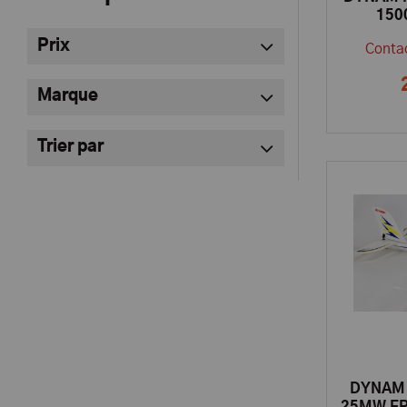
150
TX/
Prix
Contac
Marque
Trier par
DYNAM