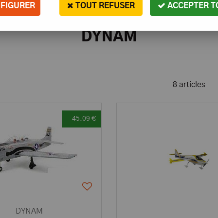
FIGURER
TOUT REFUSER
ACCEPTER T
DYNAM
8 articles
- 45.09 €
DYNAM