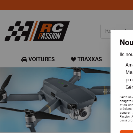
Nou
Ils no
VOITURES
TRAXXAS
CA
Amé
Mes
pro
Gér
Certains 
obligatoi
et du con
précises 
appareil
Passion. 
bas à dro