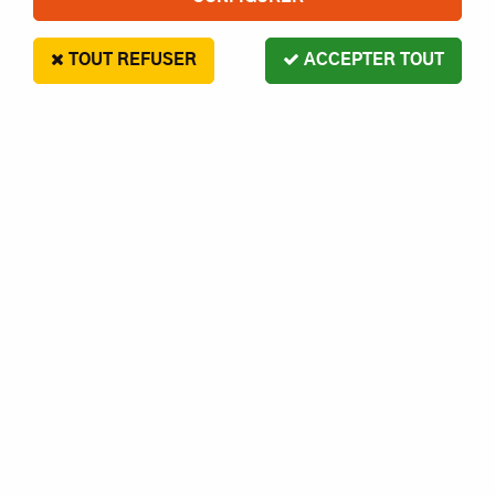
TOUT REFUSER
ACCEPTER TOUT
G Force
VIS SS TETE 6 PAN 4X6 ACIER S10
- GFORCE
2
,
50
€
Paiement en 4x sans frais disponible avec Paypal
VIS SS TETE 6 PAN 4X6 ACIER S10 - GFORCE
Réf. :
1230000000505
AJOUTER AU PANIER