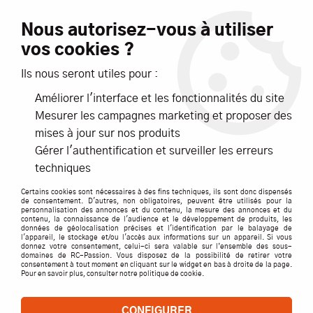
Livraison offerte dès 99€ d'achats*
Nous autorisez-vous à utiliser
vos cookies ?
NOUVEAUTÉS
PROMOTIONS
Ils nous seront utiles pour :
Améliorer l'interface et les fonctionnalités du site
0
Mesurer les campagnes marketing et proposer des
mises à jour sur nos produits
Accueil
>
ACCESSOIRES
>
CABLES / PRISES / CORDONS
>
G Force
Gérer l'authentification et surveiller les erreurs
>
VIS SS TETE 6 PAN 4X6 ACIER S10 - GFORCE
techniques
Certains cookies sont nécessaires à des fins techniques, ils sont donc dispensés
de consentement. D'autres, non obligatoires, peuvent être utilisés pour la
personnalisation des annonces et du contenu, la mesure des annonces et du
contenu, la connaissance de l'audience et le développement de produits, les
données de géolocalisation précises et l'identification par le balayage de
l'appareil, le stockage et/ou l'accès aux informations sur un appareil. Si vous
donnez votre consentement, celui-ci sera valable sur l’ensemble des sous-
domaines de RC-Passion. Vous disposez de la possibilité de retirer votre
consentement à tout moment en cliquant sur le widget en bas à droite de la page.
Pour en savoir plus, consulter notre politique de cookie.
CONFIGURER