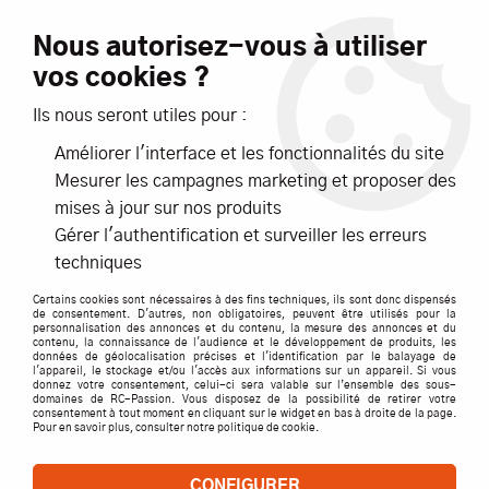
Livraison offerte dès 99€ d'achats*
Nous autorisez-vous à utiliser
vos cookies ?
NOUVEAUTÉS
PROMOTIONS
Ils nous seront utiles pour :
Améliorer l'interface et les fonctionnalités du site
0
Mesurer les campagnes marketing et proposer des
mises à jour sur nos produits
Accueil
>
ACCESSOIRES
>
CABLES / PRISES / CORDONS
>
G Force
Gérer l'authentification et surveiller les erreurs
>
VIS SS TETE 6 PAN 4X4 ACIER S10- GFORCE
techniques
Certains cookies sont nécessaires à des fins techniques, ils sont donc dispensés
de consentement. D'autres, non obligatoires, peuvent être utilisés pour la
personnalisation des annonces et du contenu, la mesure des annonces et du
contenu, la connaissance de l'audience et le développement de produits, les
données de géolocalisation précises et l'identification par le balayage de
l'appareil, le stockage et/ou l'accès aux informations sur un appareil. Si vous
donnez votre consentement, celui-ci sera valable sur l’ensemble des sous-
domaines de RC-Passion. Vous disposez de la possibilité de retirer votre
consentement à tout moment en cliquant sur le widget en bas à droite de la page.
Pour en savoir plus, consulter notre politique de cookie.
CONFIGURER