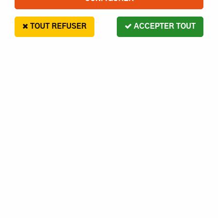
TOUT REFUSER
ACCEPTER TOUT
G Force
VIS SS TETE 6 PAN 4X4 ACIER S10-
GFORCE
2
,
50
€
Paiement en 4x sans frais disponible avec Paypal
VIS SS TETE 6 PAN 4X4 ACIER S10- GFORCE
Réf. :
1230000000499
AJOUTER AU PANIER