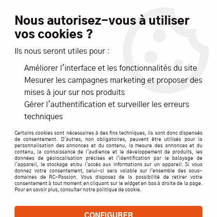
Livraison offerte dès 99€ d'achats*
Nous autorisez-vous à utiliser
vos cookies ?
NOUVEAUTÉS
PROMOTIONS
Ils nous seront utiles pour :
Améliorer l'interface et les fonctionnalités du site
0
Mesurer les campagnes marketing et proposer des
mises à jour sur nos produits
Accueil
>
ACCESSOIRES
>
AUTRES ACCESSOIRES
>
Vis Polyamide
Gérer l'authentification et surveiller les erreurs
M 6x80 (par 10) GRAUPNER
techniques
Certains cookies sont nécessaires à des fins techniques, ils sont donc dispensés
de consentement. D'autres, non obligatoires, peuvent être utilisés pour la
personnalisation des annonces et du contenu, la mesure des annonces et du
contenu, la connaissance de l'audience et le développement de produits, les
données de géolocalisation précises et l'identification par le balayage de
l'appareil, le stockage et/ou l'accès aux informations sur un appareil. Si vous
donnez votre consentement, celui-ci sera valable sur l’ensemble des sous-
domaines de RC-Passion. Vous disposez de la possibilité de retirer votre
consentement à tout moment en cliquant sur le widget en bas à droite de la page.
Pour en savoir plus, consulter notre politique de cookie.
CONFIGURER