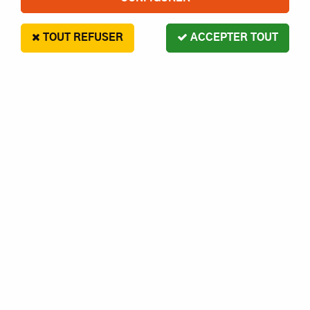
TOUT REFUSER
ACCEPTER TOUT
G Force
VIS CYL 6 PAN M4X16 INOX S10-
GFORCE
4
,
00
€
Paiement en 4x sans frais disponible avec Paypal
VIS CYL 6 PAN M4X16 INOX S10- GFORCE
Réf. :
1230000001137
AJOUTER AU PANIER