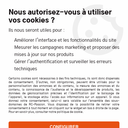
Livraison offerte dès 99€ d'achats*
Nous autorisez-vous à utiliser
vos cookies ?
NOUVEAUTÉS
PROMOTIONS
Ils nous seront utiles pour :
Améliorer l'interface et les fonctionnalités du site
0
Mesurer les campagnes marketing et proposer des
mises à jour sur nos produits
Accueil
>
ACCESSOIRES
>
CABLES / PRISES / CORDONS
>
G Force
Gérer l'authentification et surveiller les erreurs
>
VIS CYL 6 PAN M4X16 INOX S10- GFORCE
techniques
Certains cookies sont nécessaires à des fins techniques, ils sont donc dispensés
de consentement. D'autres, non obligatoires, peuvent être utilisés pour la
personnalisation des annonces et du contenu, la mesure des annonces et du
contenu, la connaissance de l'audience et le développement de produits, les
données de géolocalisation précises et l'identification par le balayage de
l'appareil, le stockage et/ou l'accès aux informations sur un appareil. Si vous
donnez votre consentement, celui-ci sera valable sur l’ensemble des sous-
domaines de RC-Passion. Vous disposez de la possibilité de retirer votre
consentement à tout moment en cliquant sur le widget en bas à droite de la page.
Pour en savoir plus, consulter notre politique de cookie.
CONFIGURER