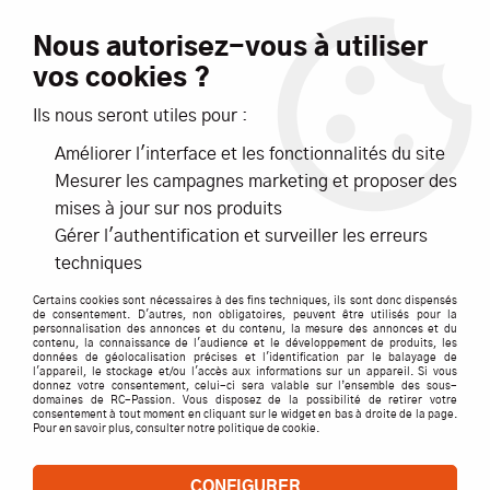
Livraison offerte dès 99€ d'achats*
Nous autorisez-vous à utiliser
vos cookies ?
NOUVEAUTÉS
PROMOTIONS
Ils nous seront utiles pour :
Améliorer l'interface et les fonctionnalités du site
0
Mesurer les campagnes marketing et proposer des
mises à jour sur nos produits
Accueil
>
ACCESSOIRES
>
CABLES / PRISES / CORDONS
>
G Force
Gérer l'authentification et surveiller les erreurs
>
VIS BOMBE TARAUD 4.2X16 ACIER- GFORCE
techniques
Certains cookies sont nécessaires à des fins techniques, ils sont donc dispensés
de consentement. D'autres, non obligatoires, peuvent être utilisés pour la
personnalisation des annonces et du contenu, la mesure des annonces et du
contenu, la connaissance de l'audience et le développement de produits, les
données de géolocalisation précises et l'identification par le balayage de
l'appareil, le stockage et/ou l'accès aux informations sur un appareil. Si vous
donnez votre consentement, celui-ci sera valable sur l’ensemble des sous-
domaines de RC-Passion. Vous disposez de la possibilité de retirer votre
consentement à tout moment en cliquant sur le widget en bas à droite de la page.
Pour en savoir plus, consulter notre politique de cookie.
CONFIGURER