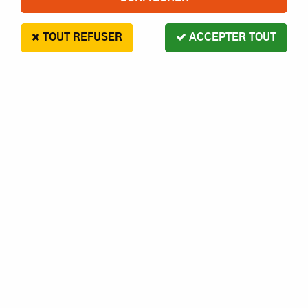
TOUT REFUSER
ACCEPTER TOUT
G Force
VIS BOMBE TARAUD 4.2X16
ACIER- GFORCE
2
,
00
€
Paiement en 4x sans frais disponible avec Paypal
VIS BOMBE TARAUD 4.2X16 ACIER- GFORCE
Réf. :
1230000000949
AJOUTER AU PANIER