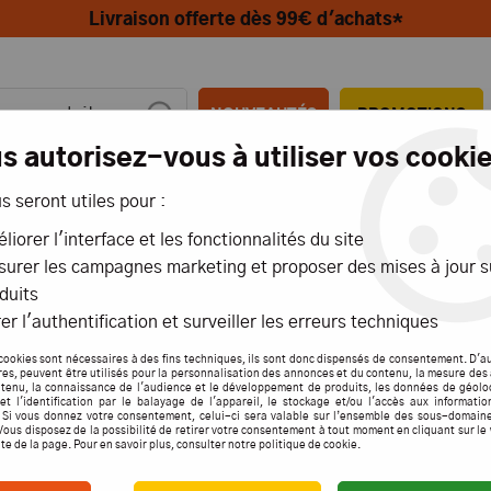
Livraison offerte dès 99€ d'achats*
NOUVEAUTÉS
PROMOTIONS
s autorisez-vous à utiliser vos cookie
us seront utiles pour :
MIONS
AÉRIENS
MARITIMES
liorer l'interface et les fonctionnalités du site
urer les campagnes marketing et proposer des mises à jour s
356 - JEU DE BASCULEURS LONG 120T (nécessite TRX5318 ou TRX5318X) -
duits
er l'authentification et surveiller les erreurs techniques
TRX53
cookies sont nécessaires à des fins techniques, ils sont donc dispensés de consentement. D'a
res, peuvent être utilisés pour la personnalisation des annonces et du contenu, la mesure de
tenu, la connaissance de l'audience et le développement de produits, les données de géolo
LONG 
et l'identification par le balayage de l'appareil, le stockage et/ou l'accès aux informati
. Si vous donnez votre consentement, celui-ci sera valable sur l’ensemble des sous-domain
OU TR
Vous disposez de la possibilité de retirer votre consentement à tout moment en cliquant sur le
ite de la page. Pour en savoir plus, consulter notre politique de cookie.
TRAX