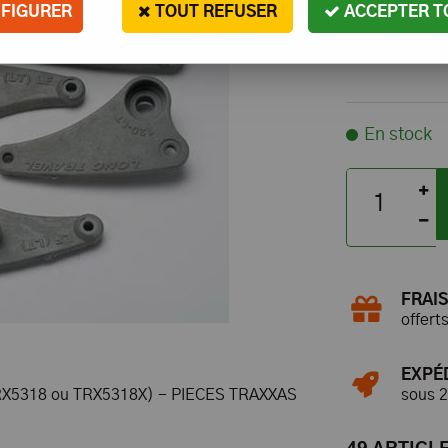
FIGURER
TOUT REFUSER
ACCEPTER T
En stock
FRAIS
offert
EXPÉ
sous 
X5318 ou TRX5318X) - PIECES TRAXXAS