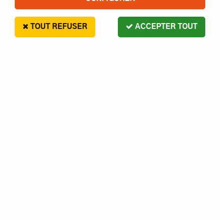
TOUT REFUSER
ACCEPTER TOUT
TRX-4 SPORT | TRX4 PICK UP
TRAXXAS TQI RTR | 82024-4
459
,
90
€
Paiement en 4x sans frais disponible avec Paypal