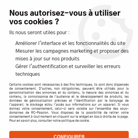
Livraison offerte dès 99€ d'achats*
Nous autorisez-vous à utiliser
vos cookies ?
NOUVEAUTÉS
PROMOTIONS
Ils nous seront utiles pour :
Améliorer l'interface et les fonctionnalités du site
0
Mesurer les campagnes marketing et proposer des
mises à jour sur nos produits
Accueil
>
TERRE
>
VOITURES
>
VOITURES ELECTRIQUES
>
Gérer l'authentification et surveiller les erreurs
TRUCK ET SHORT COURSE
>
TRX-4 Sport | trx4 Pick Up Traxxas
techniques
TQi RTR | 82024-4
Certains cookies sont nécessaires à des fins techniques, ils sont donc dispensés
de consentement. D'autres, non obligatoires, peuvent être utilisés pour la
personnalisation des annonces et du contenu, la mesure des annonces et du
contenu, la connaissance de l'audience et le développement de produits, les
données de géolocalisation précises et l'identification par le balayage de
l'appareil, le stockage et/ou l'accès aux informations sur un appareil. Si vous
donnez votre consentement, celui-ci sera valable sur l’ensemble des sous-
domaines de RC-Passion. Vous disposez de la possibilité de retirer votre
consentement à tout moment en cliquant sur le widget en bas à droite de la page.
Pour en savoir plus, consulter notre politique de cookie.
CONFIGURER