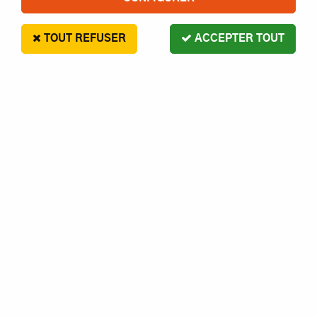
TOUT REFUSER
ACCEPTER TOUT
TRAXXAS XRT 8S 4WD BRUSHLESS
RADIO TQI & TSM ID RTR 78086-4
1289
,
90
€
Paiement en 4x sans frais disponible avec Paypal