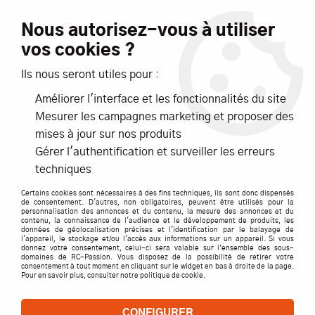
Livraison offerte dès 99€ d'achats*
Nous autorisez-vous à utiliser
vos cookies ?
NOUVEAUTÉS
PROMOTIONS
Ils nous seront utiles pour :
Améliorer l'interface et les fonctionnalités du site
0
Mesurer les campagnes marketing et proposer des
mises à jour sur nos produits
Accueil
>
TERRE
>
VOITURES
>
VOITURES ELECTRIQUES
>
Gérer l'authentification et surveiller les erreurs
TRUCK ET SHORT COURSE
>
Traxxas XRT 8S 4wd Brushless Radio
techniques
TQi & TSM iD RTR 78086-4
Certains cookies sont nécessaires à des fins techniques, ils sont donc dispensés
de consentement. D'autres, non obligatoires, peuvent être utilisés pour la
personnalisation des annonces et du contenu, la mesure des annonces et du
contenu, la connaissance de l'audience et le développement de produits, les
données de géolocalisation précises et l'identification par le balayage de
l'appareil, le stockage et/ou l'accès aux informations sur un appareil. Si vous
donnez votre consentement, celui-ci sera valable sur l’ensemble des sous-
domaines de RC-Passion. Vous disposez de la possibilité de retirer votre
consentement à tout moment en cliquant sur le widget en bas à droite de la page.
Pour en savoir plus, consulter notre politique de cookie.
CONFIGURER