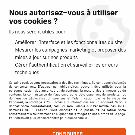
Livraison offerte dès 99€ d'achats*
Nous autorisez-vous à utiliser
vos cookies ?
NOUVEAUTÉS
PROMOTIONS
Ils nous seront utiles pour :
Améliorer l'interface et les fonctionnalités du site
0
Mesurer les campagnes marketing et proposer des
mises à jour sur nos produits
Accueil
>
Pièces détachées par marque
>
TRAXXAS
>
Traxxas
Gérer l'authentification et surveiller les erreurs
Pneus Sledgehammer 2.8 + Jantes RXT Noir (x2) trx 9072 Hoss
techniques
Certains cookies sont nécessaires à des fins techniques, ils sont donc dispensés
de consentement. D'autres, non obligatoires, peuvent être utilisés pour la
personnalisation des annonces et du contenu, la mesure des annonces et du
contenu, la connaissance de l'audience et le développement de produits, les
données de géolocalisation précises et l'identification par le balayage de
l'appareil, le stockage et/ou l'accès aux informations sur un appareil. Si vous
donnez votre consentement, celui-ci sera valable sur l’ensemble des sous-
domaines de RC-Passion. Vous disposez de la possibilité de retirer votre
consentement à tout moment en cliquant sur le widget en bas à droite de la page.
Pour en savoir plus, consulter notre politique de cookie.
CONFIGURER