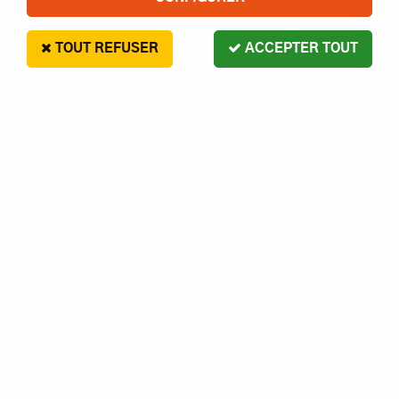
TOUT REFUSER
ACCEPTER TOUT
TRAXXAS PNEUS SLEDGEHAMMER
2.8 + JANTES RXT NOIR (X2) TRX
9072 HOSS
44
,
10
€
Paiement en 4x sans frais disponible avec Paypal