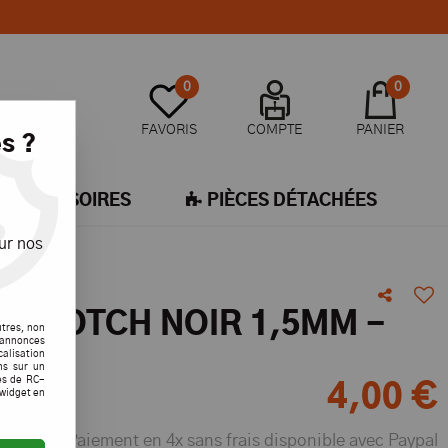
0
0
FAVORIS
COMPTE
PANIER
s ?
ACCESSOIRES
PIÈCES DÉTACHÉES
ur nos
 SCOTCH NOIR 1,5MM -
utres, non
s annonces
75MM
calisation
ons sur un
es de RC-
4
,
00
€
 widget en
Paiement en 4x sans frais disponible avec Paypal