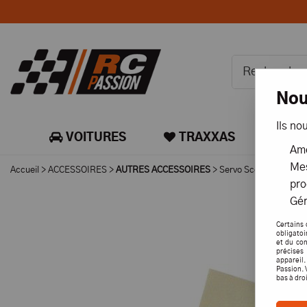
Nou
Ils no
VOITURES
TRAXXAS
CA
Amé
Mes
Accueil
>
ACCESSOIRES
>
AUTRES ACCESSOIRES
>
Servo Scotch Noir 1
pro
Gér
Certains 
obligatoi
et du con
précises 
appareil
Passion. 
bas à dro