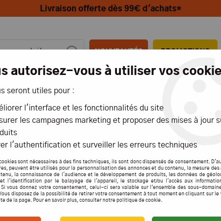
Livraison offerte dès 99€ d'achats*
NOUVEAUTÉS
PROMOTIONS
s autorisez-vous à utiliser vos cookie
us seront utiles pour :
MIONS
AÉRIENS
MARITIMES
liorer l'interface et les fonctionnalités du site
urer les campagnes marketing et proposer des mises à jour s
,5mm - 230x75mm
duits
er l'authentification et surveiller les erreurs techniques
SERVO
cookies sont nécessaires à des fins techniques, ils sont donc dispensés de consentement. D'a
res, peuvent être utilisés pour la personnalisation des annonces et du contenu, la mesure de
230X
tenu, la connaissance de l'audience et le développement de produits, les données de géolo
et l'identification par le balayage de l'appareil, le stockage et/ou l'accès aux informati
. Si vous donnez votre consentement, celui-ci sera valable sur l’ensemble des sous-domain
Vous disposez de la possibilité de retirer votre consentement à tout moment en cliquant sur le
ite de la page. Pour en savoir plus, consulter notre politique de cookie.