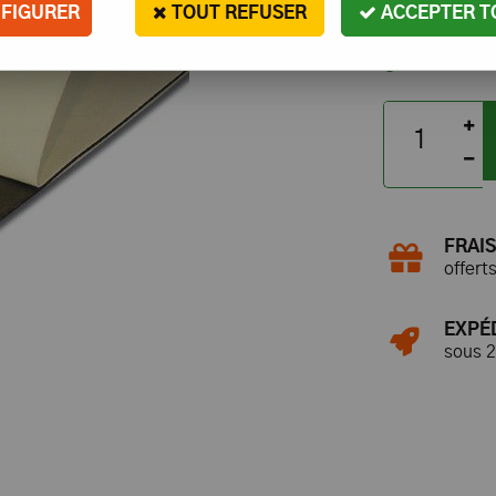
FIGURER
TOUT REFUSER
ACCEPTER T
En stock
FRAIS
offert
EXPÉ
sous 