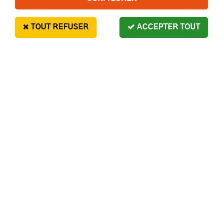
TOUT REFUSER
ACCEPTER TOUT
REC.355X3.17X3.96MM
6
,
00
€
Paiement en 4x sans frais disponible avec Paypal
REC.355X3.17X3.96MM
Réf. :
5234567912376
En stock