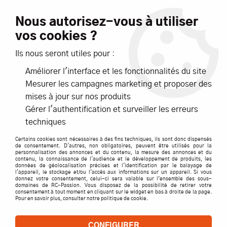
Livraison offerte dès 99€ d'achats*
Nous autorisez-vous à utiliser
vos cookies ?
NOUVEAUTÉS
PROMOTIONS
Ils nous seront utiles pour :
Améliorer l'interface et les fonctionnalités du site
0
Mesurer les campagnes marketing et proposer des
mises à jour sur nos produits
Accueil
>
ACCESSOIRES
>
MATERIAUX CONSTRUCTION
>
Gérer l'authentification et surveiller les erreurs
EVERGREEN
>
REC.355X3.17X3.96MM
techniques
Certains cookies sont nécessaires à des fins techniques, ils sont donc dispensés
de consentement. D'autres, non obligatoires, peuvent être utilisés pour la
personnalisation des annonces et du contenu, la mesure des annonces et du
contenu, la connaissance de l'audience et le développement de produits, les
données de géolocalisation précises et l'identification par le balayage de
l'appareil, le stockage et/ou l'accès aux informations sur un appareil. Si vous
donnez votre consentement, celui-ci sera valable sur l’ensemble des sous-
domaines de RC-Passion. Vous disposez de la possibilité de retirer votre
consentement à tout moment en cliquant sur le widget en bas à droite de la page.
Pour en savoir plus, consulter notre politique de cookie.
CONFIGURER