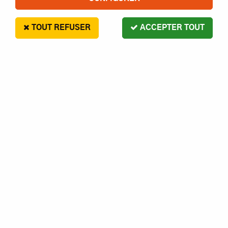
TOUT REFUSER
ACCEPTER TOUT
REC. 355X3,17X6,35MM -
S1370189
10
,
99
€
Paiement en 4x sans frais disponible avec Paypal