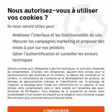
Livraison offerte dès 99€ d'achats*
Nous autorisez-vous à utiliser
vos cookies ?
NOUVEAUTÉS
PROMOTIONS
Ils nous seront utiles pour :
Améliorer l'interface et les fonctionnalités du site
0
Mesurer les campagnes marketing et proposer des
mises à jour sur nos produits
Accueil
>
ACCESSOIRES
>
Gérer l'authentification et surveiller les erreurs
PEINTURES, MASTIC, MASQUES, STICKERS,PINCEAUX,KIT PEINTU
techniques
>
REC. 355X3,17X6,35MM - S1370189
Certains cookies sont nécessaires à des fins techniques, ils sont donc dispensés
de consentement. D'autres, non obligatoires, peuvent être utilisés pour la
personnalisation des annonces et du contenu, la mesure des annonces et du
contenu, la connaissance de l'audience et le développement de produits, les
données de géolocalisation précises et l'identification par le balayage de
l'appareil, le stockage et/ou l'accès aux informations sur un appareil. Si vous
donnez votre consentement, celui-ci sera valable sur l’ensemble des sous-
domaines de RC-Passion. Vous disposez de la possibilité de retirer votre
consentement à tout moment en cliquant sur le widget en bas à droite de la page.
Pour en savoir plus, consulter notre politique de cookie.
CONFIGURER