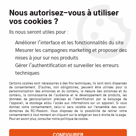
Livraison offerte dès 99€ d'achats*
Nous autorisez-vous à utiliser
vos cookies ?
NOUVEAUTÉS
PROMOTIONS
Ils nous seront utiles pour :
Améliorer l'interface et les fonctionnalités du site
0
Mesurer les campagnes marketing et proposer des
mises à jour sur nos produits
Accueil
>
PROLINE PROTOFORM
Gérer l'authentification et surveiller les erreurs
techniques
PRODUITS DE LA MARQUE PROLINE
Certains cookies sont nécessaires à des fins techniques, ils sont donc dispensés
PROTOFORM
de consentement. D'autres, non obligatoires, peuvent être utilisés pour la
personnalisation des annonces et du contenu, la mesure des annonces et du
contenu, la connaissance de l'audience et le développement de produits, les
données de géolocalisation précises et l'identification par le balayage de
TRIER & FILTRER
l'appareil, le stockage et/ou l'accès aux informations sur un appareil. Si vous
donnez votre consentement, celui-ci sera valable sur l’ensemble des sous-
domaines de RC-Passion. Vous disposez de la possibilité de retirer votre
consentement à tout moment en cliquant sur le widget en bas à droite de la page.
Pour en savoir plus, consulter notre politique de cookie.
1 article sur
1
CONFIGURER