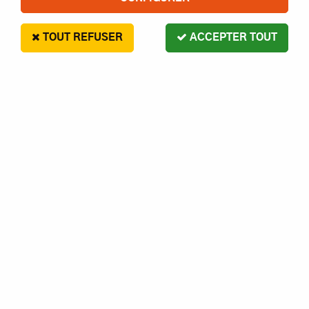
TOUT REFUSER
ACCEPTER TOUT
PROLINE PROTOFORM
Proline Carrosserie Jeep Gladiator
Rubicon Short Course 3542-00
Contactez-nous pour le délai
45,90 €
1 article sur
1