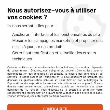
Livraison offerte dès 99€ d'achats*
Nous autorisez-vous à utiliser
vos cookies ?
NOUVEAUTÉS
PROMOTIONS
Ils nous seront utiles pour :
Améliorer l'interface et les fonctionnalités du site
0
Mesurer les campagnes marketing et proposer des
mises à jour sur nos produits
Accueil
>
AIR
>
MAQUETTES
>
MAQUETTES AVIONS
>
PILOT
Gérer l'authentification et surveiller les erreurs
MODELS KIT F18 HORNET
techniques
Certains cookies sont nécessaires à des fins techniques, ils sont donc dispensés
de consentement. D'autres, non obligatoires, peuvent être utilisés pour la
personnalisation des annonces et du contenu, la mesure des annonces et du
contenu, la connaissance de l'audience et le développement de produits, les
données de géolocalisation précises et l'identification par le balayage de
l'appareil, le stockage et/ou l'accès aux informations sur un appareil. Si vous
donnez votre consentement, celui-ci sera valable sur l’ensemble des sous-
domaines de RC-Passion. Vous disposez de la possibilité de retirer votre
consentement à tout moment en cliquant sur le widget en bas à droite de la page.
Pour en savoir plus, consulter notre politique de cookie.
CONFIGURER