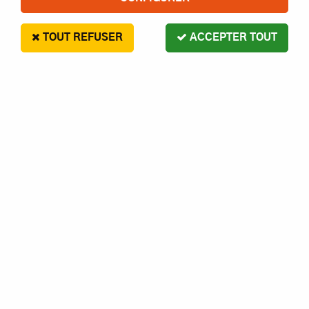
TOUT REFUSER
ACCEPTER TOUT
PILOT MODELS KIT F18 HORNET
12
,
90
€
Paiement en 4x sans frais disponible avec Paypal
PILOT MODELS KIT F18 HORNET