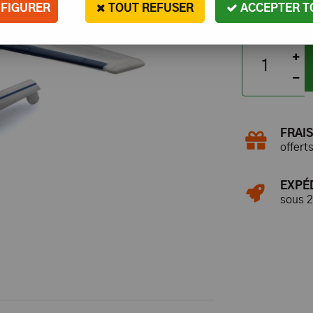
FIGURER
TOUT REFUSER
ACCEPTER T
En stock
FRAIS
offert
EXPÉ
sous 