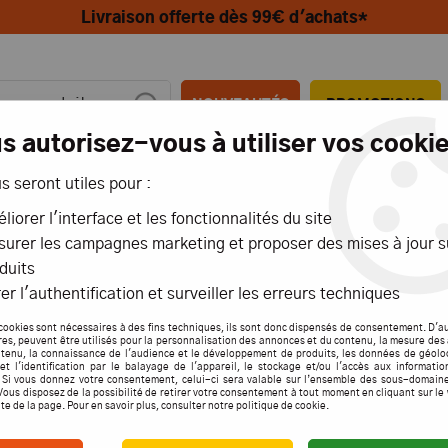
Livraison offerte dès 99€ d'achats*
NOUVEAUTÉS
PROMOTIONS
s autorisez-vous à utiliser vos cookie
us seront utiles pour :
MIONS
AÉRIENS
MARITIMES
liorer l'interface et les fonctionnalités du site
urer les campagnes marketing et proposer des mises à jour s
 CESSNA BLEU
duits
er l'authentification et surveiller les erreurs techniques
PILOT
cookies sont nécessaires à des fins techniques, ils sont donc dispensés de consentement. D'a
res, peuvent être utilisés pour la personnalisation des annonces et du contenu, la mesure de
tenu, la connaissance de l'audience et le développement de produits, les données de géolo
et l'identification par le balayage de l'appareil, le stockage et/ou l'accès aux informati
. Si vous donnez votre consentement, celui-ci sera valable sur l’ensemble des sous-domain
Vous disposez de la possibilité de retirer votre consentement à tout moment en cliquant sur le
ite de la page. Pour en savoir plus, consulter notre politique de cookie.