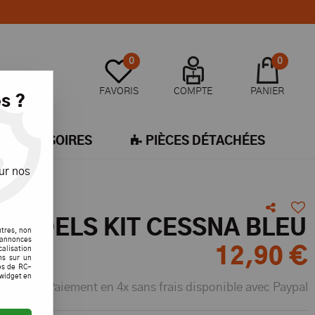
0
0
FAVORIS
COMPTE
PANIER
s ?
ACCESSOIRES
PIÈCES DÉTACHÉES
ur nos
 MODELS KIT CESSNA BLEU
utres, non
s annonces
calisation
12
,
90
€
ons sur un
es de RC-
 widget en
Paiement en 4x sans frais disponible avec Paypal