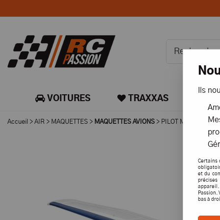
Nou
Ils no
VOITURES
TRAXXAS
CA
Amé
Mes
Accueil
>
AIR
>
MAQUETTES
>
MAQUETTES AVIONS
>
PILOT MODELS KIT
pro
Gér
Certains 
obligatoi
et du con
précises 
appareil
Passion. 
bas à dro