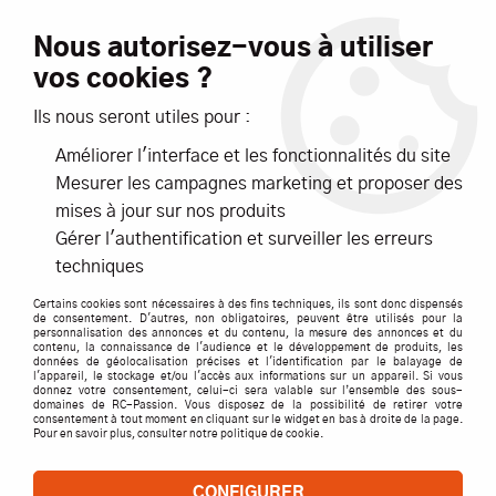
Livraison offerte dès 99€ d'achats*
Nous autorisez-vous à utiliser
vos cookies ?
NOUVEAUTÉS
PROMOTIONS
Ils nous seront utiles pour :
Améliorer l'interface et les fonctionnalités du site
0
Mesurer les campagnes marketing et proposer des
mises à jour sur nos produits
Accueil
>
OCCASIONS
>
Rc-Aeropassion modèles de collection
Gérer l'authentification et surveiller les erreurs
techniques
RC-AEROPASSION MODÈLES DE COLLECTION
Certains cookies sont nécessaires à des fins techniques, ils sont donc dispensés
de consentement. D'autres, non obligatoires, peuvent être utilisés pour la
personnalisation des annonces et du contenu, la mesure des annonces et du
contenu, la connaissance de l'audience et le développement de produits, les
données de géolocalisation précises et l'identification par le balayage de
l'appareil, le stockage et/ou l'accès aux informations sur un appareil. Si vous
TRIER & FILTRER
donnez votre consentement, celui-ci sera valable sur l’ensemble des sous-
domaines de RC-Passion. Vous disposez de la possibilité de retirer votre
consentement à tout moment en cliquant sur le widget en bas à droite de la page.
Pour en savoir plus, consulter notre politique de cookie.
Aucune correspondance trouvée
CONFIGURER