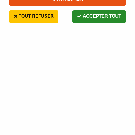
TOUT REFUSER
ACCEPTER TOUT
BIENTÔT CHEZ VOUS ?
- 49 €
MUGEN SEIKI
MOTEUR NINJA JX21 04 SERIE - JX21-B04