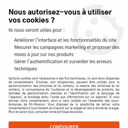
Livraison offerte dès 99€ d'achats*
Nous autorisez-vous à utiliser
vos cookies ?
NOUVEAUTÉS
PROMOTIONS
Ils nous seront utiles pour :
Améliorer l'interface et les fonctionnalités du site
0
Mesurer les campagnes marketing et proposer des
mises à jour sur nos produits
Accueil
>
NOSRAM
Gérer l'authentification et surveiller les erreurs
techniques
PRODUITS DE LA MARQUE NOSRAM
Certains cookies sont nécessaires à des fins techniques, ils sont donc dispensés
de consentement. D'autres, non obligatoires, peuvent être utilisés pour la
personnalisation des annonces et du contenu, la mesure des annonces et du
TRIER & FILTRER
contenu, la connaissance de l'audience et le développement de produits, les
données de géolocalisation précises et l'identification par le balayage de
l'appareil, le stockage et/ou l'accès aux informations sur un appareil. Si vous
donnez votre consentement, celui-ci sera valable sur l’ensemble des sous-
domaines de RC-Passion. Vous disposez de la possibilité de retirer votre
consentement à tout moment en cliquant sur le widget en bas à droite de la page.
Aucune correspondance trouvée
Pour en savoir plus, consulter notre politique de cookie.
CONFIGURER