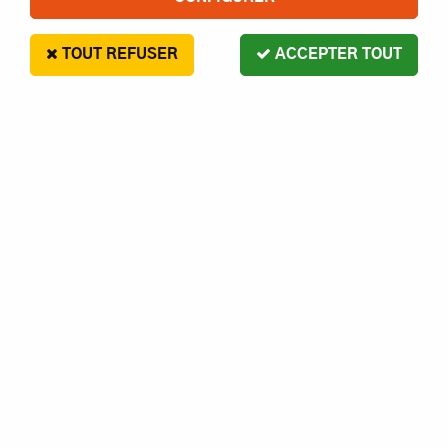
TOUT REFUSER
ACCEPTER TOUT
MULTIPLEX M6 SUPPORT DE
CONNECTION 5PCS
8
,
90
€
Paiement en 4x sans frais disponible avec Paypal
MULTIPLEX m6 support de connection 5pcs