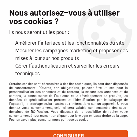
Livraison offerte dès 99€ d'achats*
Nous autorisez-vous à utiliser
vos cookies ?
NOUVEAUTÉS
PROMOTIONS
Ils nous seront utiles pour :
Améliorer l'interface et les fonctionnalités du site
0
Mesurer les campagnes marketing et proposer des
mises à jour sur nos produits
Accueil
>
ACCESSOIRES
>
AUTRES ACCESSOIRES
>
MULTIPLEX
Gérer l'authentification et surveiller les erreurs
m6 support de connection 5pcs
techniques
Certains cookies sont nécessaires à des fins techniques, ils sont donc dispensés
de consentement. D'autres, non obligatoires, peuvent être utilisés pour la
personnalisation des annonces et du contenu, la mesure des annonces et du
contenu, la connaissance de l'audience et le développement de produits, les
données de géolocalisation précises et l'identification par le balayage de
l'appareil, le stockage et/ou l'accès aux informations sur un appareil. Si vous
donnez votre consentement, celui-ci sera valable sur l’ensemble des sous-
domaines de RC-Passion. Vous disposez de la possibilité de retirer votre
consentement à tout moment en cliquant sur le widget en bas à droite de la page.
Pour en savoir plus, consulter notre politique de cookie.
CONFIGURER